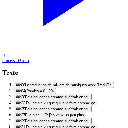
K
Once
Kid Cudi
Texte
00:00
La traduction de milliers de musiques avec TraduZic
00:04
(Paroles à 0 : 20)
00:20
Fais bouger ça comme si c'était en feu
00:22
J'ai jamais vu quelqu'un le faire comme ça
00:25
Fais bouger ça comme si c'était en feu
00:27
Elle a ce... Et j'en veux un peu plus
00:29
Fais bouger ça comme si c'était en feu
00:31
J'ai jamais vu quelqu'un le faire comme ça