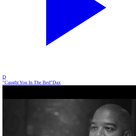
D
"Caught You In The Bed"
Dax