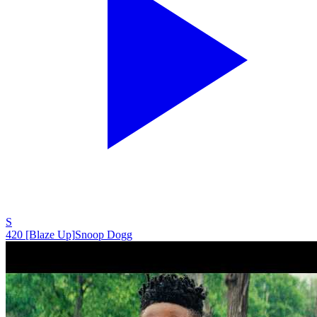
S
420 [Blaze Up]
Snoop Dogg