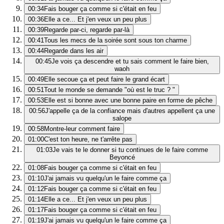
00:34
Fais bouger ça comme si c'était en feu
00:36
Elle a ce... Et j'en veux un peu plus
00:39
Regarde par-ci, regarde par-là
00:41
Tous les mecs de la soirée sont sous ton charme
00:44
Regarde dans les air
00:45
Je vois ça descendre et tu sais comment le faire bien,
waoh
00:49
Elle secoue ça et peut faire le grand écart
00:51
Tout le monde se demande "où est le truc ? "
00:53
Elle est si bonne avec une bonne paire en forme de pêche
00:56
J'appelle ça de la confiance mais d'autres appellent ça une
salope
00:58
Montre-leur comment faire
01:00
C'est ton heure, ne t'arrête pas
01:03
Je vais te le donner si tu continues de le faire comme
Beyoncé
01:08
Fais bouger ça comme si c'était en feu
01:10
J'ai jamais vu quelqu'un le faire comme ça
01:12
Fais bouger ça comme si c'était en feu
01:14
Elle a ce... Et j'en veux un peu plus
01:17
Fais bouger ça comme si c'était en feu
01:19
J'ai jamais vu quelqu'un le faire comme ça