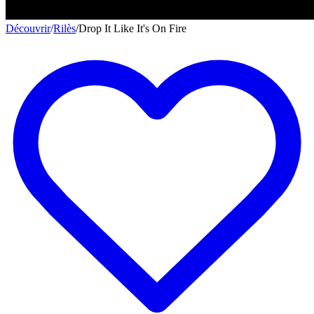
Découvrir
/
Rilès
/
Drop It Like It's On Fire