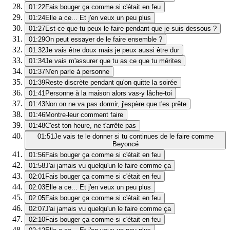
01:22
Fais bouger ça comme si c'était en feu
01:24
Elle a ce... Et j'en veux un peu plus
01:27
Est-ce que tu peux le faire pendant que je suis dessous ?
01:29
On peut essayer de le faire ensemble ?
01:32
Je vais être doux mais je peux aussi être dur
01:34
Je vais m'assurer que tu as ce que tu mérites
01:37
N'en parle à personne
01:39
Reste discrète pendant qu'on quitte la soirée
01:41
Personne à la maison alors vas-y lâche-toi
01:43
Non on ne va pas dormir, j'espère que t'es prête
01:46
Montre-leur comment faire
01:48
C'est ton heure, ne t'arrête pas
01:51
Je vais te le donner si tu continues de le faire comme
Beyoncé
01:56
Fais bouger ça comme si c'était en feu
01:58
J'ai jamais vu quelqu'un le faire comme ça
02:01
Fais bouger ça comme si c'était en feu
02:03
Elle a ce... Et j'en veux un peu plus
02:05
Fais bouger ça comme si c'était en feu
02:07
J'ai jamais vu quelqu'un le faire comme ça
02:10
Fais bouger ça comme si c'était en feu