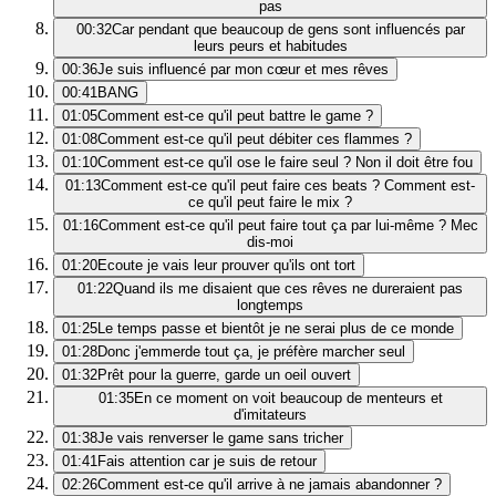
pas
00:32
Car pendant que beaucoup de gens sont influencés par
leurs peurs et habitudes
00:36
Je suis influencé par mon cœur et mes rêves
00:41
BANG
01:05
Comment est-ce qu'il peut battre le game ?
01:08
Comment est-ce qu'il peut débiter ces flammes ?
01:10
Comment est-ce qu'il ose le faire seul ? Non il doit être fou
01:13
Comment est-ce qu'il peut faire ces beats ? Comment est-
ce qu'il peut faire le mix ?
01:16
Comment est-ce qu'il peut faire tout ça par lui-même ? Mec
dis-moi
01:20
Ecoute je vais leur prouver qu'ils ont tort
01:22
Quand ils me disaient que ces rêves ne dureraient pas
longtemps
01:25
Le temps passe et bientôt je ne serai plus de ce monde
01:28
Donc j'emmerde tout ça, je préfère marcher seul
01:32
Prêt pour la guerre, garde un oeil ouvert
01:35
En ce moment on voit beaucoup de menteurs et
d'imitateurs
01:38
Je vais renverser le game sans tricher
01:41
Fais attention car je suis de retour
02:26
Comment est-ce qu'il arrive à ne jamais abandonner ?