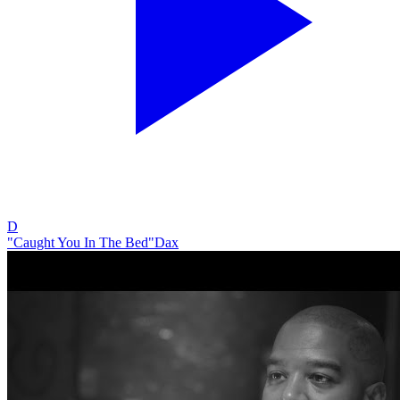
D
"Caught You In The Bed"
Dax