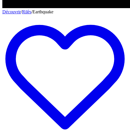
Découvrir
/
Rilès
/
Earthquake