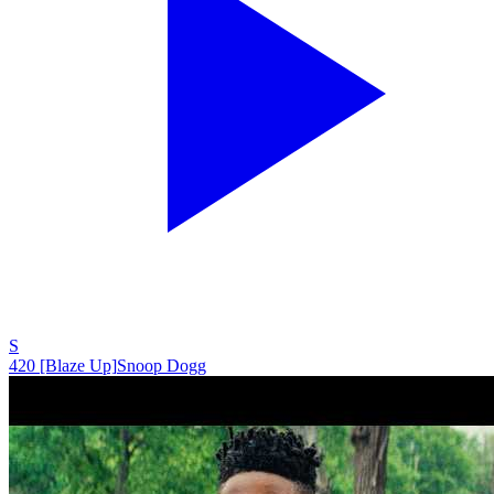
S
420 [Blaze Up]
Snoop Dogg