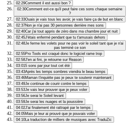
02:29
Comment il est aussi bon ?
02:30
Comment est-ce qu'il peut faire ces sons chaque semaine
?
02:33
Ouais je vais tous les avoir, je vais faire ça de but en blanc
02:37
Non je n'ai pas 30 personnes derrière mes sons
02:40
Car j'ai tout appris de zéro dans ma chambre jour et nuit
02:45
J'étais enfermé pendant que tu t'amusais dehors
02:48
Je ferme les volets pour ne pas voir le soleil tant que je n'ai
pas terminé ce son
02:55
Pro Tools est craqué donc le logiciel rame trop
02:58
J'en ai fini, je retourne sur Reason
03:01
5 sons par jour tout cet été
03:43
Après les temps sombres viendra le beau temps
03:46
Maman t'inquiète pas je peux te soutenir maintenant
03:49
Je continue de courir contre le temps
03:53
Je vais leur prouver que je peux voler
03:56
Je serai le Soleil levant
03:59
Je serai les nuages et la poussière
04:02
J'ai finalement été rattrapé par le temps
04:05
Mais je leur ai prouvé que je pouvais voler
04:10
La traduction de milliers de musiques avec TraduZic