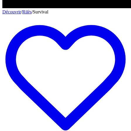
Découvrir
/
Rilès
/
Survival