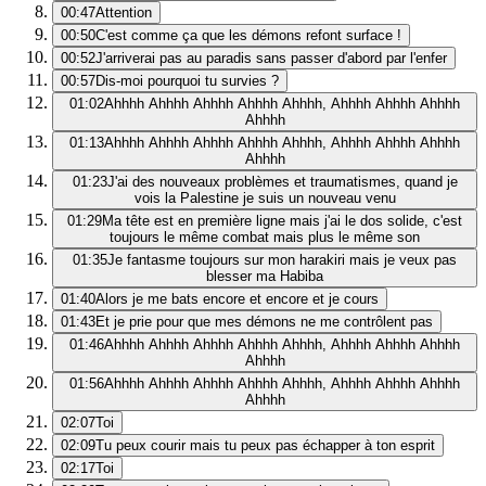
00:47
Attention
00:50
C'est comme ça que les démons refont surface !
00:52
J'arriverai pas au paradis sans passer d'abord par l'enfer
00:57
Dis-moi pourquoi tu survies ?
01:02
Ahhhh Ahhhh Ahhhh Ahhhh Ahhhh, Ahhhh Ahhhh Ahhhh
Ahhhh
01:13
Ahhhh Ahhhh Ahhhh Ahhhh Ahhhh, Ahhhh Ahhhh Ahhhh
Ahhhh
01:23
J'ai des nouveaux problèmes et traumatismes, quand je
vois la Palestine je suis un nouveau venu
01:29
Ma tête est en première ligne mais j'ai le dos solide, c'est
toujours le même combat mais plus le même son
01:35
Je fantasme toujours sur mon harakiri mais je veux pas
blesser ma Habiba
01:40
Alors je me bats encore et encore et je cours
01:43
Et je prie pour que mes démons ne me contrôlent pas
01:46
Ahhhh Ahhhh Ahhhh Ahhhh Ahhhh, Ahhhh Ahhhh Ahhhh
Ahhhh
01:56
Ahhhh Ahhhh Ahhhh Ahhhh Ahhhh, Ahhhh Ahhhh Ahhhh
Ahhhh
02:07
Toi
02:09
Tu peux courir mais tu peux pas échapper à ton esprit
02:17
Toi