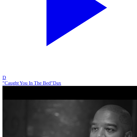
D
"Caught You In The Bed"
Dax