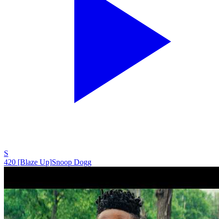
S
420 [Blaze Up]
Snoop Dogg