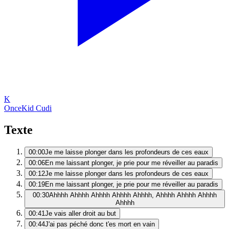
K
Once
Kid Cudi
Texte
00:00
Je me laisse plonger dans les profondeurs de ces eaux
00:06
En me laissant plonger, je prie pour me réveiller au paradis
00:12
Je me laisse plonger dans les profondeurs de ces eaux
00:19
En me laissant plonger, je prie pour me réveiller au paradis
00:30
Ahhhh Ahhhh Ahhhh Ahhhh Ahhhh, Ahhhh Ahhhh Ahhhh
Ahhhh
00:41
Je vais aller droit au but
00:44
J'ai pas péché donc t'es mort en vain