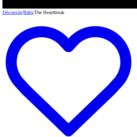
Découvrir
/
Rilès
/
The Heartbreak