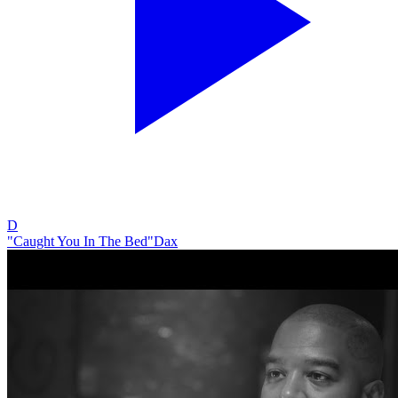
D
"Caught You In The Bed"
Dax