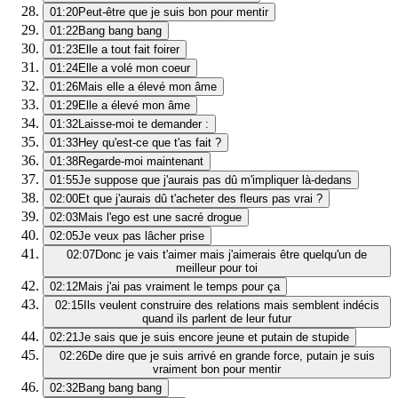
01:20
Peut-être que je suis bon pour mentir
01:22
Bang bang bang
01:23
Elle a tout fait foirer
01:24
Elle a volé mon coeur
01:26
Mais elle a élevé mon âme
01:29
Elle a élevé mon âme
01:32
Laisse-moi te demander :
01:33
Hey qu'est-ce que t'as fait ?
01:38
Regarde-moi maintenant
01:55
Je suppose que j'aurais pas dû m'impliquer là-dedans
02:00
Et que j'aurais dû t'acheter des fleurs pas vrai ?
02:03
Mais l'ego est une sacré drogue
02:05
Je veux pas lâcher prise
02:07
Donc je vais t'aimer mais j'aimerais être quelqu'un de
meilleur pour toi
02:12
Mais j'ai pas vraiment le temps pour ça
02:15
Ils veulent construire des relations mais semblent indécis
quand ils parlent de leur futur
02:21
Je sais que je suis encore jeune et putain de stupide
02:26
De dire que je suis arrivé en grande force, putain je suis
vraiment bon pour mentir
02:32
Bang bang bang