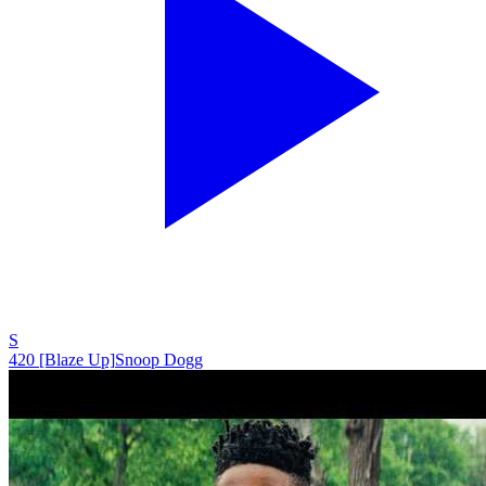
S
420 [Blaze Up]
Snoop Dogg