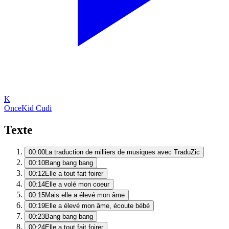
K
Once
Kid Cudi
Texte
00:00
La traduction de milliers de musiques avec TraduZic
00:10
Bang bang bang
00:12
Elle a tout fait foirer
00:14
Elle a volé mon coeur
00:15
Mais elle a élevé mon âme
00:19
Elle a élevé mon âme, écoute bébé
00:23
Bang bang bang
00:24
Elle a tout fait foirer