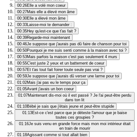
00:26
Elle a volé mon coeur
00:27
Mais elle a élevé mon âme
00:30
Elle a élevé mon âme
00:33
Laisse-moi te demander :
00:35
Hey qu'est-ce que t'as fait ?
00:39
Regarde-moi maintenant
00:46
Je suppose que j'aurais pas dû faire de chanson pour toi
00:50
Pourquoi je me suis senti comme à la maison avec toi ?
00:53
Mais parfois la maison c'est pas seulement 4 murs
00:55
C'est juste 2 yeux et un battement de coeur
00:57
Et t'as tout fait foirer toute seule pas vrai ?
00:59
Je suppose que j'aurais dû verser une larme pour toi
01:02
Mais j'ai pas eu le temps pour ça
01:05
Avant j'avais un bon coeur
01:07
Maintenant dis-moi où il est passé ? Je l'ai peut-être perdu
dans ton lit
01:10
Bébé je sais que j'étais jeune et peut-être stupide
01:13
Est-ce c'est parce que je déteste l'amour que je baise
toutes ces groupies ?
01:16
Je suis venu en grande force mais mon moi intérieur était
en train de mourir
01:18
Agissant comme si tout allait bien