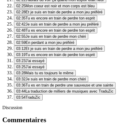
02:25
Mon coeur est noir et mon corps est bleu
02:28
Et je suis en train de perdre a mon jeu préféré
02:35
Tu es encore en train de perdre ton esprit
02:42
Je suis en train de perdre a mon jeu préféré
02:48
Tu es encore en train de perdre ton esprit
02:55
Je suis en train de perdre mon chéri
02:59
En perdant a mon jeu préféré
03:12
Et je suis en train de perdre a mon jeu préféré
03:19
Tu es encore en train de perdre ton esprit
03:23
J'ai essayé
03:25
J'ai essayé
03:28
Mais tu es toujours le même
03:32
Je suis en train de perdre mon chéri
03:36
Tu es en train de perdre une sauveuse et une sainte
03:44
La traduction de milliers de musiques avec TraduZic
03:54
TraduZic
Discussion
Commentaires