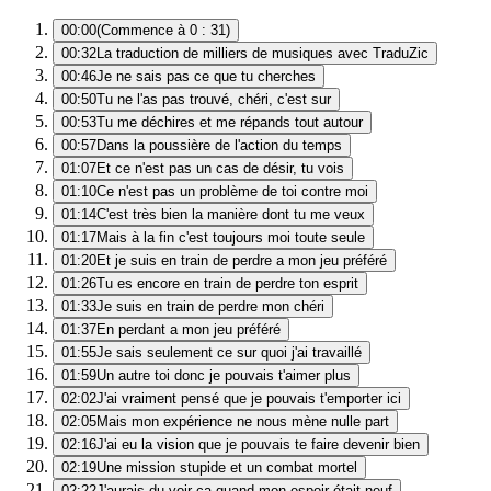
00:00
(Commence à 0 : 31)
00:32
La traduction de milliers de musiques avec TraduZic
00:46
Je ne sais pas ce que tu cherches
00:50
Tu ne l'as pas trouvé, chéri, c'est sur
00:53
Tu me déchires et me répands tout autour
00:57
Dans la poussière de l'action du temps
01:07
Et ce n'est pas un cas de désir, tu vois
01:10
Ce n'est pas un problème de toi contre moi
01:14
C'est très bien la manière dont tu me veux
01:17
Mais à la fin c'est toujours moi toute seule
01:20
Et je suis en train de perdre a mon jeu préféré
01:26
Tu es encore en train de perdre ton esprit
01:33
Je suis en train de perdre mon chéri
01:37
En perdant a mon jeu préféré
01:55
Je sais seulement ce sur quoi j'ai travaillé
01:59
Un autre toi donc je pouvais t'aimer plus
02:02
J'ai vraiment pensé que je pouvais t'emporter ici
02:05
Mais mon expérience ne nous mène nulle part
02:16
J'ai eu la vision que je pouvais te faire devenir bien
02:19
Une mission stupide et un combat mortel
02:22
J'aurais du voir ça quand mon espoir était neuf