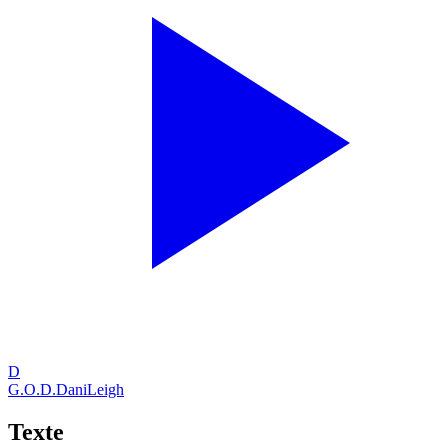
D
G.O.D.
DaniLeigh
Texte