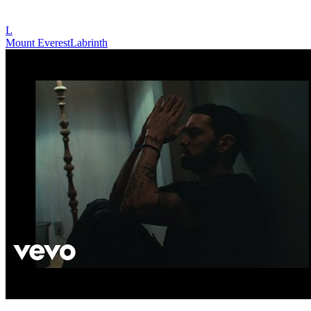
L
Mount Everest
Labrinth