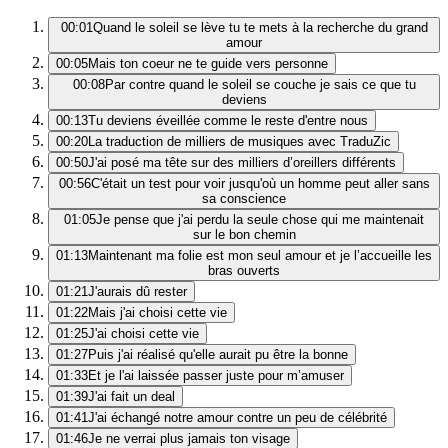
00:01
Quand le soleil se lève tu te mets à la recherche du grand
amour
00:05
Mais ton coeur ne te guide vers personne
00:08
Par contre quand le soleil se couche je sais ce que tu
deviens
00:13
Tu deviens éveillée comme le reste d'entre nous
00:20
La traduction de milliers de musiques avec TraduZic
00:50
J'ai posé ma tête sur des milliers d’oreillers différents
00:56
C'était un test pour voir jusqu'où un homme peut aller sans
sa conscience
01:05
Je pense que j'ai perdu la seule chose qui me maintenait
sur le bon chemin
01:13
Maintenant ma folie est mon seul amour et je l’accueille les
bras ouverts
01:21
J'aurais dû rester
01:22
Mais j'ai choisi cette vie
01:25
J'ai choisi cette vie
01:27
Puis j'ai réalisé qu'elle aurait pu être la bonne
01:33
Et je l'ai laissée passer juste pour m’amuser
01:39
J'ai fait un deal
01:41
J'ai échangé notre amour contre un peu de célébrité
01:46
Je ne verrai plus jamais ton visage