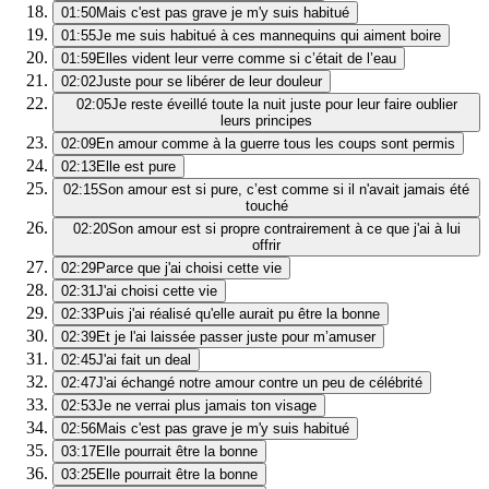
01:50
Mais c'est pas grave je m'y suis habitué
01:55
Je me suis habitué à ces mannequins qui aiment boire
01:59
Elles vident leur verre comme si c’était de l’eau
02:02
Juste pour se libérer de leur douleur
02:05
Je reste éveillé toute la nuit juste pour leur faire oublier
leurs principes
02:09
En amour comme à la guerre tous les coups sont permis
02:13
Elle est pure
02:15
Son amour est si pure, c’est comme si il n'avait jamais été
touché
02:20
Son amour est si propre contrairement à ce que j'ai à lui
offrir
02:29
Parce que j'ai choisi cette vie
02:31
J'ai choisi cette vie
02:33
Puis j'ai réalisé qu'elle aurait pu être la bonne
02:39
Et je l'ai laissée passer juste pour m’amuser
02:45
J'ai fait un deal
02:47
J'ai échangé notre amour contre un peu de célébrité
02:53
Je ne verrai plus jamais ton visage
02:56
Mais c'est pas grave je m'y suis habitué
03:17
Elle pourrait être la bonne
03:25
Elle pourrait être la bonne