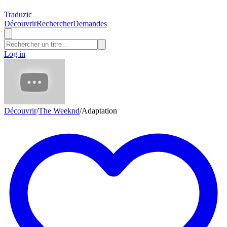
Traduzic
Découvrir
Rechercher
Demandes
Log in
Découvrir
/
The Weeknd
/
Adaptation