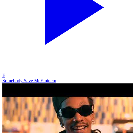
E
Somebody Save Me
Eminem