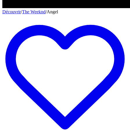
Découvrir
/
The Weeknd
/
Angel