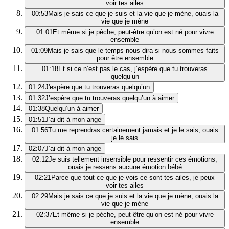
voir tes ailes
00:53
Mais je sais ce que je suis et la vie que je mène, ouais la
vie que je mène
01:01
Et même si je pèche, peut-être qu’on est né pour vivre
ensemble
01:09
Mais je sais que le temps nous dira si nous sommes faits
pour être ensemble
01:18
Et si ce n’est pas le cas, j’espère que tu trouveras
quelqu’un
01:24
J'espère que tu trouveras quelqu’un
01:32
J’espère que tu trouveras quelqu’un à aimer
01:38
Quelqu’un à aimer
01:51
J’ai dit à mon ange
01:56
Tu me reprendras certainement jamais et je le sais, ouais
je le sais
02:07
J’ai dit à mon ange
02:12
Je suis tellement insensible pour ressentir ces émotions,
ouais je ressens aucune émotion bébé
02:21
Parce que tout ce que je vois ce sont tes ailes, je peux
voir tes ailes
02:29
Mais je sais ce que je suis et la vie que je mène, ouais la
vie que je mène
02:37
Et même si je pèche, peut-être qu’on est né pour vivre
ensemble