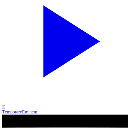
E
Temporary
Eminem