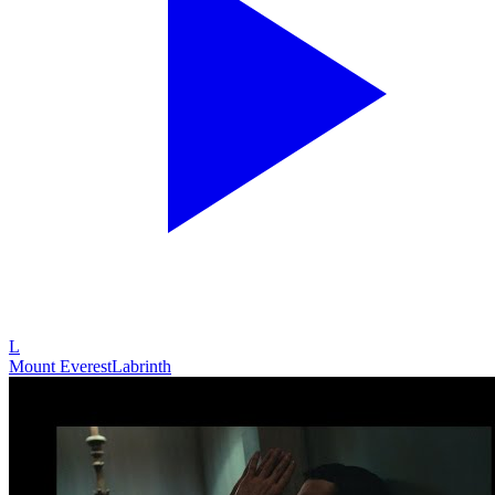
L
Mount Everest
Labrinth