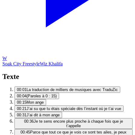
W
Soak City Freestyle
Wiz Khalifa
Texte
00:01
La traduction de milliers de musiques avec TraduZic
00:04
(Paroles à 0 : 15)
00:15
Mon ange
00:21
J’ai su que tu étais spéciale dès l’instant où je t’ai vue
00:31
J’ai dit à mon ange
00:36
Je te sens encore plus proche à chaque fois que je
t’appelle
00:45
Parce que tout ce que je vois ce sont tes ailes, je peux