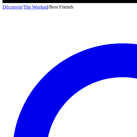
Découvrir
/
The Weeknd
/
Best Friends