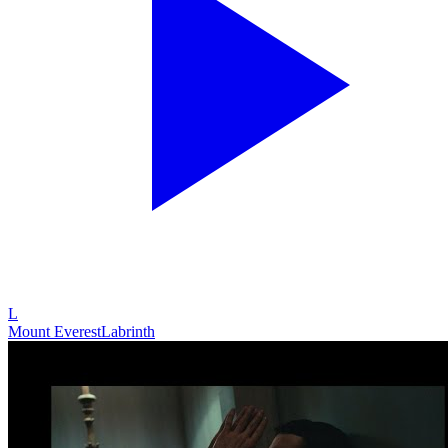
L
Mount Everest
Labrinth