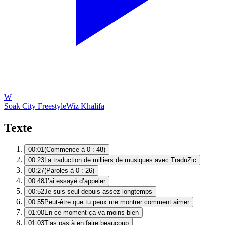
W
Soak City Freestyle
Wiz Khalifa
Texte
00:01
(Commence à 0 : 48)
00:23
La traduction de milliers de musiques avec TraduZic
00:27
(Paroles à 0 : 26)
00:48
J’ai essayé d’appeler
00:52
Je suis seul depuis assez longtemps
00:55
Peut-être que tu peux me montrer comment aimer
01:00
En ce moment ça va moins bien
01:03
T’as pas à en faire beaucoup