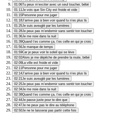
01:06
Tu peux m’exciter avec un seul toucher, bébé
01:11
Je vois que Sin City est froide et vide
01:15
Personne pour me juger
01:18
J’arrive pas à bien voir quand tu n’es plus là
01:25
Je suis aveuglé par les lumières
01:28
Je peux pas m’endormir sans sentir ton toucher
01:36
Je me noie dans la nuit
01:39
Quand t’es comme ça, t’es celle en qui je crois
01:56
Je manque de temps
01:59
Car je peux voir le soleil qui se lève
02:02
Alors je me dépêche de prendre la route, bébé
02:09
La ville est froide et vide
02:11
Personne pour me juger
02:14
J’arrive pas à bien voir quand tu n’es plus là
02:21
Je suis aveuglé par les lumières
02:25
Je peux pas m’endormir sans sentir ton toucher
02:34
Je me noie dans la nuit
02:38
Quand t’es comme ça, t’es celle en qui je crois
02:44
Je passe juste pour te dire que
02:47
Je ne peux pas le dire au téléphone
02:50
Je ne te laisserai pas partir cette fois