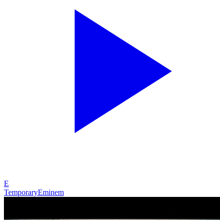
E
Temporary
Eminem