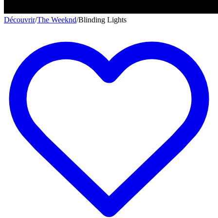
Découvrir
/
The Weeknd
/
Blinding Lights