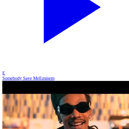
E
Somebody Save Me
Eminem