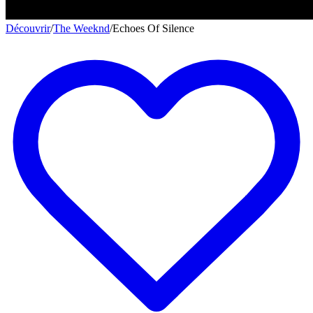
Découvrir
/
The Weeknd
/
Echoes Of Silence