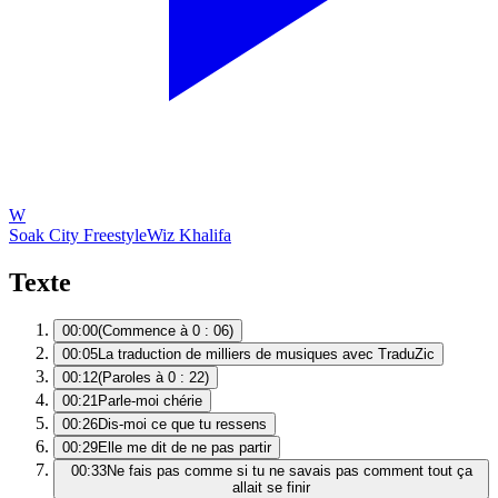
W
Soak City Freestyle
Wiz Khalifa
Texte
00:00
(Commence à 0 : 06)
00:05
La traduction de milliers de musiques avec TraduZic
00:12
(Paroles à 0 : 22)
00:21
Parle-moi chérie
00:26
Dis-moi ce que tu ressens
00:29
Elle me dit de ne pas partir
00:33
Ne fais pas comme si tu ne savais pas comment tout ça
allait se finir