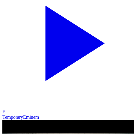
E
Temporary
Eminem