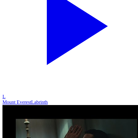
L
Mount Everest
Labrinth