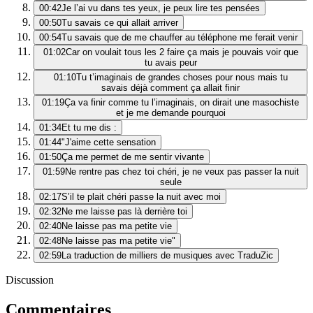
00:42
Je l’ai vu dans tes yeux, je peux lire tes pensées
00:50
Tu savais ce qui allait arriver
00:54
Tu savais que de me chauffer au téléphone me ferait venir
01:02
Car on voulait tous les 2 faire ça mais je pouvais voir que
tu avais peur
01:10
Tu t’imaginais de grandes choses pour nous mais tu
savais déjà comment ça allait finir
01:19
Ça va finir comme tu l’imaginais, on dirait une masochiste
et je me demande pourquoi
01:34
Et tu me dis :
01:44
"J'aime cette sensation
01:50
Ça me permet de me sentir vivante
01:59
Ne rentre pas chez toi chéri, je ne veux pas passer la nuit
seule
02:17
S’il te plait chéri passe la nuit avec moi
02:32
Ne me laisse pas là derrière toi
02:40
Ne laisse pas ma petite vie
02:48
Ne laisse pas ma petite vie"
02:59
La traduction de milliers de musiques avec TraduZic
Discussion
Commentaires