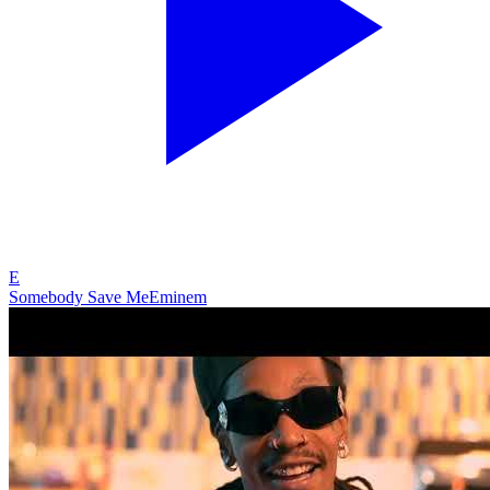
E
Somebody Save Me
Eminem