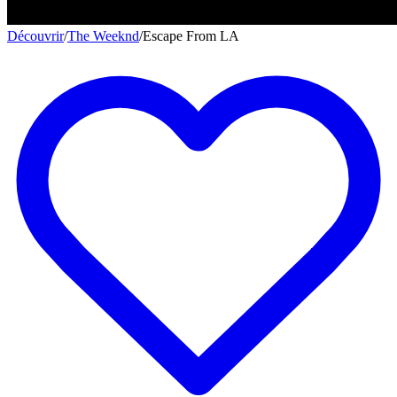
Découvrir
/
The Weeknd
/
Escape From LA