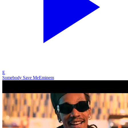
E
Somebody Save Me
Eminem