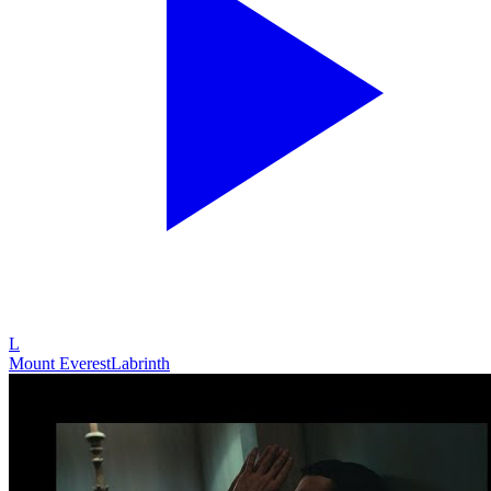
L
Mount Everest
Labrinth