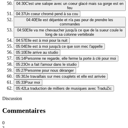
04:30
C'est une salope avec un coeur glacé mais sa gorge est en
feu
04:37
Un coeur chromé pend à sa cou
04:40
Elle est déjantée et n'a pas peur de prendre les
commandes
04:50
Elle va me chevaucher jusqu'à ce que de la sueur coule le
long de sa colonne vertébrale
04:57
Elle est à moi pour la nuit
05:04
Elle est à moi jusqu'à ce que son mec l'appelle
05:10
Elle arrive au studio
05:14
Personne ne regarde, elle ferme la porte à clé pour moi
05:23
On a fait l'amour dans le studio
05:27
Personne pour nous déranger
05:30
Je travaillais sur mes couplets et elle est arrivée
05:33
Pour moi
05:42
La traduction de milliers de musiques avec TraduZic
Discussion
Commentaires
0
?