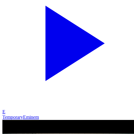
E
Temporary
Eminem