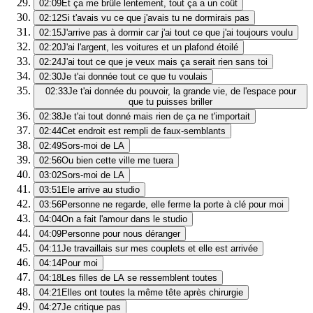
02:09
Et ça me brûle lentement, tout ça a un coût
02:12
Si t'avais vu ce que j'avais tu ne dormirais pas
02:15
J'arrive pas à dormir car j'ai tout ce que j'ai toujours voulu
02:20
J'ai l'argent, les voitures et un plafond étoilé
02:24
J'ai tout ce que je veux mais ça serait rien sans toi
02:30
Je t'ai donnée tout ce que tu voulais
02:33
Je t'ai donnée du pouvoir, la grande vie, de l'espace pour
que tu puisses briller
02:38
Je t'ai tout donné mais rien de ça ne t'importait
02:44
Cet endroit est rempli de faux-semblants
02:49
Sors-moi de LA
02:56
Ou bien cette ville me tuera
03:02
Sors-moi de LA
03:51
Ele arrive au studio
03:56
Personne ne regarde, elle ferme la porte à clé pour moi
04:04
On a fait l'amour dans le studio
04:09
Personne pour nous déranger
04:11
Je travaillais sur mes couplets et elle est arrivée
04:14
Pour moi
04:18
Les filles de LA se ressemblent toutes
04:21
Elles ont toutes la même tête après chirurgie
04:27
Je critique pas