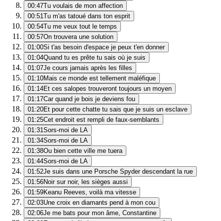
00:47
Tu voulais de mon affection
00:51
Tu m'as tatoué dans ton esprit
00:54
Tu me veux tout le temps
00:57
On trouvera une solution
01:00
Si t'as besoin d'espace je peux t'en donner
01:04
Quand tu es prête tu sais où je suis
01:07
Je cours jamais après les filles
01:10
Mais ce monde est tellement maléfique
01:14
Et ces salopes trouveront toujours un moyen
01:17
Car quand je bois je deviens fou
01:20
Et pour cette chatte tu sais que je suis un esclave
01:25
Cet endroit est rempli de faux-semblants
01:31
Sors-moi de LA
01:34
Sors-moi de LA
01:38
Ou bien cette ville me tuera
01:44
Sors-moi de LA
01:52
Je suis dans une Porsche Spyder descendant la rue
01:56
Noir sur noir, les sièges aussi
01:59
Keanu Reeves, voilà ma vitesse
02:03
Une croix en diamants pend à mon cou
02:06
Je me bats pour mon âme, Constantine