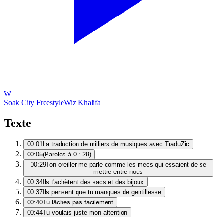
W
Soak City Freestyle
Wiz Khalifa
Texte
00:01
La traduction de milliers de musiques avec TraduZic
00:05
(Paroles à 0 : 29)
00:29
Ton oreiller me parle comme les mecs qui essaient de se
mettre entre nous
00:34
Ils t'achètent des sacs et des bijoux
00:37
Ils pensent que tu manques de gentillesse
00:40
Tu lâches pas facilement
00:44
Tu voulais juste mon attention