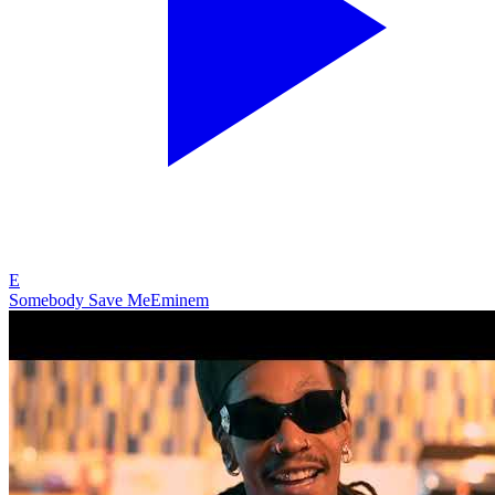
E
Somebody Save Me
Eminem