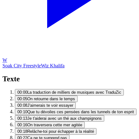
W
Soak City Freestyle
Wiz Khalifa
Texte
00:00
La traduction de milliers de musiques avec TraduZic
00:05
On retourne dans le temps
00:08
J'aimerais te voir essayer
00:10
Que tu dévoiles ces pensées dans les tunnels de ton esprit
00:13
Je t'aiderai avec un thé aux champignons
00:16
On traversera cette mer agitée
00:18
Relâche-toi pour échapper à la réalité
00:22
Ca ne te surprend pas