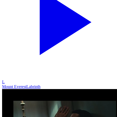
L
Mount Everest
Labrinth