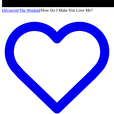
Découvrir
/
The Weeknd
/
How Do I Make You Love Me?