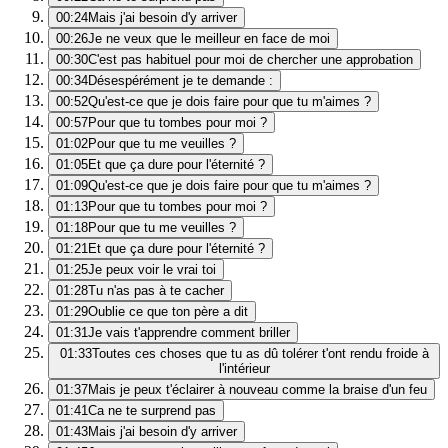
00:24
Mais j'ai besoin d'y arriver
00:26
Je ne veux que le meilleur en face de moi
00:30
C'est pas habituel pour moi de chercher une approbation
00:34
Désespérément je te demande :
00:52
Qu'est-ce que je dois faire pour que tu m'aimes ?
00:57
Pour que tu tombes pour moi ?
01:02
Pour que tu me veuilles ?
01:05
Et que ça dure pour l'éternité ?
01:09
Qu'est-ce que je dois faire pour que tu m'aimes ?
01:13
Pour que tu tombes pour moi ?
01:18
Pour que tu me veuilles ?
01:21
Et que ça dure pour l'éternité ?
01:25
Je peux voir le vrai toi
01:28
Tu n'as pas à te cacher
01:29
Oublie ce que ton père a dit
01:31
Je vais t'apprendre comment briller
01:33
Toutes ces choses que tu as dû tolérer t'ont rendu froide à
l'intérieur
01:37
Mais je peux t'éclairer à nouveau comme la braise d'un feu
01:41
Ca ne te surprend pas
01:43
Mais j'ai besoin d'y arriver