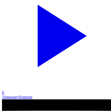
E
Temporary
Eminem