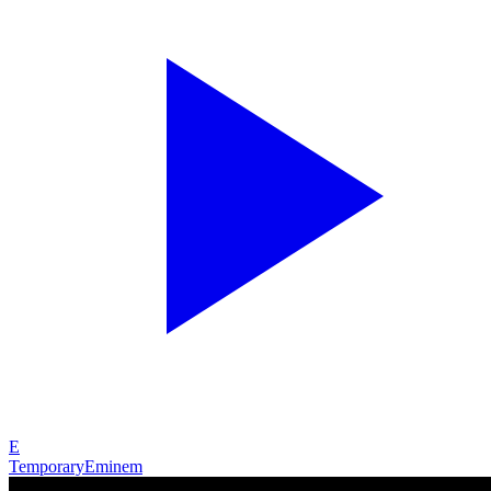
E
Temporary
Eminem