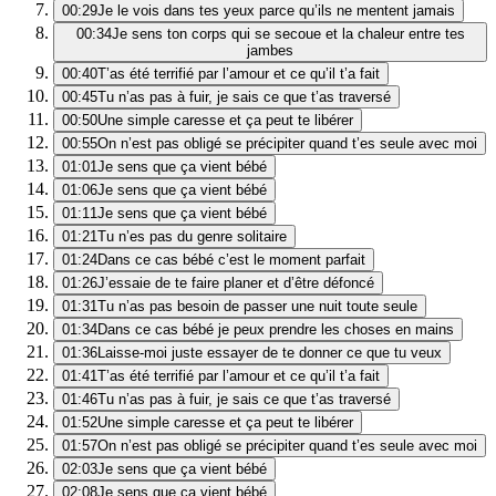
00:29
Je le vois dans tes yeux parce qu’ils ne mentent jamais
00:34
Je sens ton corps qui se secoue et la chaleur entre tes
jambes
00:40
T’as été terrifié par l’amour et ce qu’il t’a fait
00:45
Tu n’as pas à fuir, je sais ce que t’as traversé
00:50
Une simple caresse et ça peut te libérer
00:55
On n’est pas obligé se précipiter quand t’es seule avec moi
01:01
Je sens que ça vient bébé
01:06
Je sens que ça vient bébé
01:11
Je sens que ça vient bébé
01:21
Tu n’es pas du genre solitaire
01:24
Dans ce cas bébé c’est le moment parfait
01:26
J’essaie de te faire planer et d’être défoncé
01:31
Tu n’as pas besoin de passer une nuit toute seule
01:34
Dans ce cas bébé je peux prendre les choses en mains
01:36
Laisse-moi juste essayer de te donner ce que tu veux
01:41
T’as été terrifié par l’amour et ce qu’il t’a fait
01:46
Tu n’as pas à fuir, je sais ce que t’as traversé
01:52
Une simple caresse et ça peut te libérer
01:57
On n’est pas obligé se précipiter quand t’es seule avec moi
02:03
Je sens que ça vient bébé
02:08
Je sens que ça vient bébé