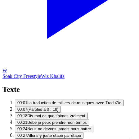
W
Soak City Freestyle
Wiz Khalifa
Texte
00:01
La traduction de milliers de musiques avec TraduZic
00:07
(Paroles à 0 : 18)
00:18
Dis-moi ce que t’aimes vraiment
00:21
Bébé je peux prendre mon temps
00:24
Nous ne devons jamais nous battre
00:27
Allons-y juste étape par étape