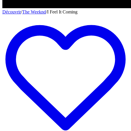
Découvrir
/
The Weeknd
/
I Feel It Coming