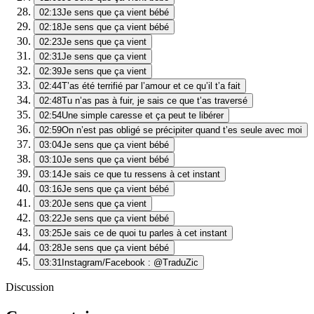
02:13
Je sens que ça vient bébé
02:18
Je sens que ça vient bébé
02:23
Je sens que ça vient
02:31
Je sens que ça vient
02:39
Je sens que ça vient
02:44
T’as été terrifié par l’amour et ce qu’il t’a fait
02:48
Tu n’as pas à fuir, je sais ce que t’as traversé
02:54
Une simple caresse et ça peut te libérer
02:59
On n’est pas obligé se précipiter quand t’es seule avec moi
03:04
Je sens que ça vient bébé
03:10
Je sens que ça vient bébé
03:14
Je sais ce que tu ressens à cet instant
03:16
Je sens que ça vient bébé
03:20
Je sens que ça vient
03:22
Je sens que ça vient bébé
03:25
Je sais ce de quoi tu parles à cet instant
03:28
Je sens que ça vient bébé
03:31
Instagram/Facebook : @TraduZic
Discussion