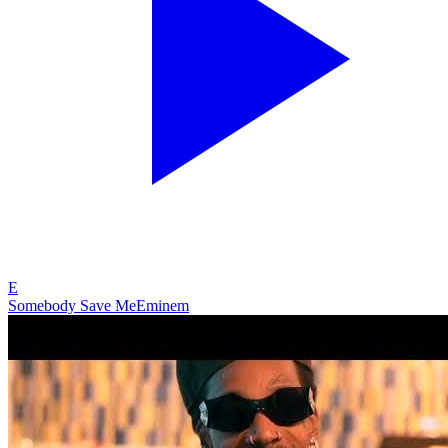
E
Somebody Save Me
Eminem