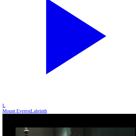
L
Mount Everest
Labrinth