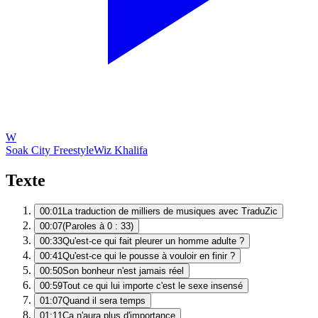
W
Soak City Freestyle
Wiz Khalifa
Texte
00:01
La traduction de milliers de musiques avec TraduZic
00:07
(Paroles à 0 : 33)
00:33
Qu'est-ce qui fait pleurer un homme adulte ?
00:41
Qu'est-ce qui le pousse à vouloir en finir ?
00:50
Son bonheur n'est jamais réel
00:59
Tout ce qui lui importe c'est le sexe insensé
01:07
Quand il sera temps
01:11
Ça n'aura plus d'importance