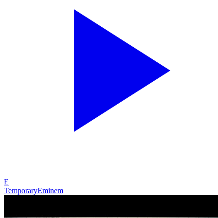
E
Temporary
Eminem