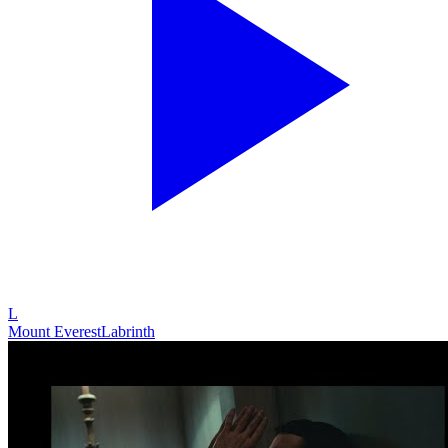
L
Mount Everest
Labrinth