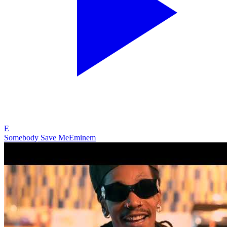
E
Somebody Save Me
Eminem