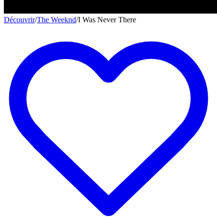
Découvrir
/
The Weeknd
/
I Was Never There