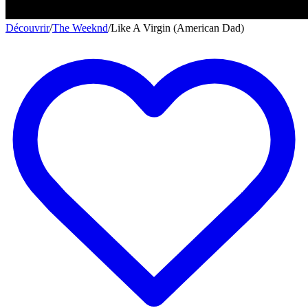
Découvrir
/
The Weeknd
/
Like A Virgin (American Dad)