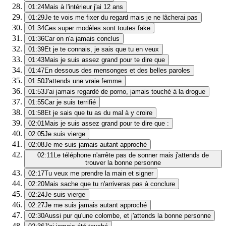
01:24
Mais à l'intérieur j'ai 12 ans
01:29
Je te vois me fixer du regard mais je ne lâcherai pas
01:34
Ces super modèles sont toutes fake
01:36
Car on n'a jamais conclus
01:39
Et je te connais, je sais que tu en veux
01:43
Mais je suis assez grand pour te dire que
01:47
En dessous des mensonges et des belles paroles
01:50
J'attends une vraie femme
01:53
J'ai jamais regardé de porno, jamais touché à la drogue
01:55
Car je suis terrifié
01:58
Et je sais que tu as du mal à y croire
02:01
Mais je suis assez grand pour te dire que :
02:05
Je suis vierge
02:08
Je me suis jamais autant approché
02:11
Le téléphone n'arrête pas de sonner mais j'attends de
trouver la bonne personne
02:17
Tu veux me prendre la main et signer
02:20
Mais sache que tu n'arriveras pas à conclure
02:24
Je suis vierge
02:27
Je me suis jamais autant approché
02:30
Aussi pur qu'une colombe, et j'attends la bonne personne