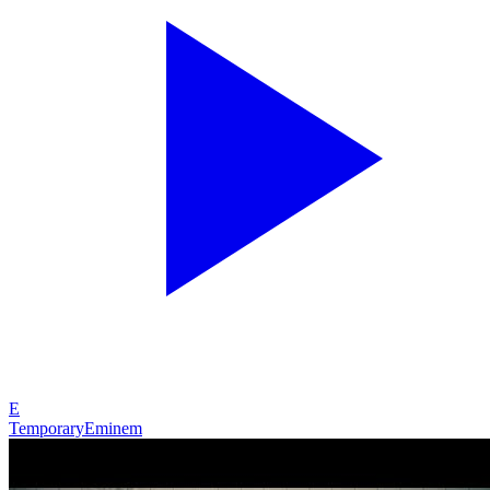
E
Temporary
Eminem