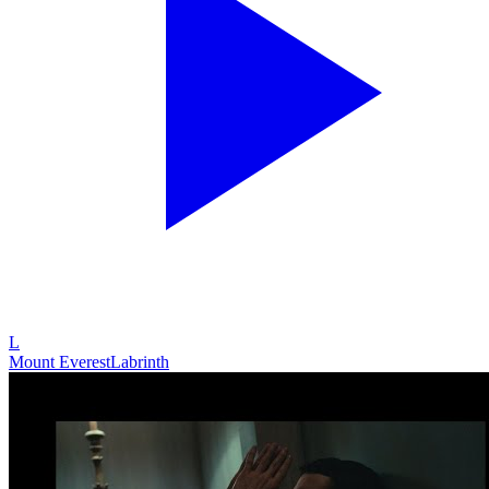
L
Mount Everest
Labrinth