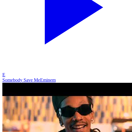
E
Somebody Save Me
Eminem