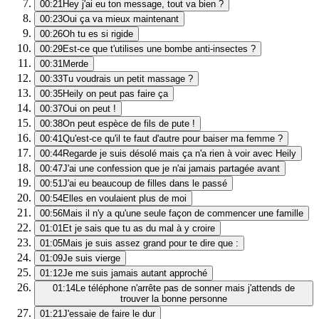
00:21
Hey j'ai eu ton message, tout va bien ?
00:23
Oui ça va mieux maintenant
00:26
Oh tu es si rigide
00:29
Est-ce que t'utilises une bombe anti-insectes ?
00:31
Merde
00:33
Tu voudrais un petit massage ?
00:35
Heily on peut pas faire ça
00:37
Oui on peut !
00:38
On peut espèce de fils de pute !
00:41
Qu'est-ce qu'il te faut d'autre pour baiser ma femme ?
00:44
Regarde je suis désolé mais ça n'a rien à voir avec Heily
00:47
J'ai une confession que je n'ai jamais partagée avant
00:51
J'ai eu beaucoup de filles dans le passé
00:54
Elles en voulaient plus de moi
00:56
Mais il n'y a qu'une seule façon de commencer une famille
01:01
Et je sais que tu as du mal à y croire
01:05
Mais je suis assez grand pour te dire que :
01:09
Je suis vierge
01:12
Je me suis jamais autant approché
01:14
Le téléphone n'arrête pas de sonner mais j'attends de
trouver la bonne personne
01:21
J'essaie de faire le dur