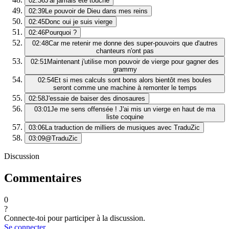
02:36
J'ai jamais été touché
02:39
Le pouvoir de Dieu dans mes reins
02:45
Donc oui je suis vierge
02:46
Pourquoi ?
02:48
Car me retenir me donne des super-pouvoirs que d'autres
chanteurs n'ont pas
02:51
Maintenant j'utilise mon pouvoir de vierge pour gagner des
grammy
02:54
Et si mes calculs sont bons alors bientôt mes boules
seront comme une machine à remonter le temps
02:58
J'essaie de baiser des dinosaures
03:01
Je me sens offensée ! J'ai mis un vierge en haut de ma
liste coquine
03:06
La traduction de milliers de musiques avec TraduZic
03:09
@TraduZic
Discussion
Commentaires
0
?
Connecte-toi pour participer à la discussion.
Se connecter