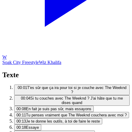
W
Soak City Freestyle
Wiz Khalifa
Texte
00:01
T'es sûr que ça ira pour toi si je couche avec The Weeknd
?
00:04
Si tu couches avec The Weeknd ? J'ai hâte que tu me
dises quand
00:08
En fait je suis pas sûr, mais essayons
00:11
Tu penses vraiment que The Weeknd couchera avec moi ?
00:13
Je te donne les outils, à toi de faire le reste
00:18
Essaye