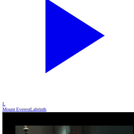
L
Mount Everest
Labrinth