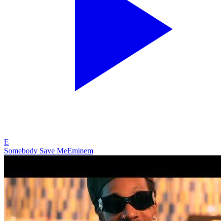
E
Somebody Save Me
Eminem