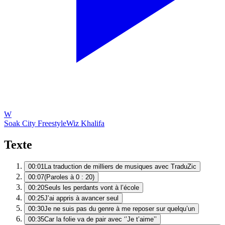
W
Soak City Freestyle
Wiz Khalifa
Texte
00:01
La traduction de milliers de musiques avec TraduZic
00:07
(Paroles à 0 : 20)
00:20
Seuls les perdants vont à l’école
00:25
J’ai appris à avancer seul
00:30
Je ne suis pas du genre à me reposer sur quelqu’un
00:35
Car la folie va de pair avec ‘’Je t’aime’’