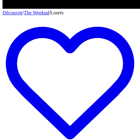
Découvrir
/
The Weeknd
/
Losers