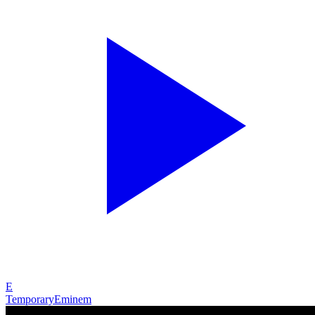
E
Temporary
Eminem