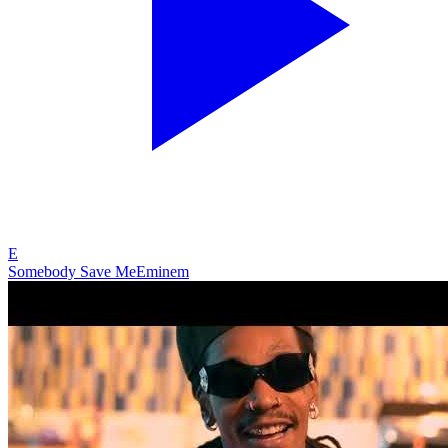
E
Somebody Save Me
Eminem