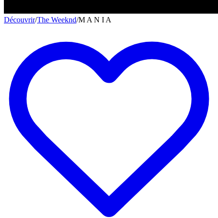
Découvrir
/
The Weeknd
/
M A N I A