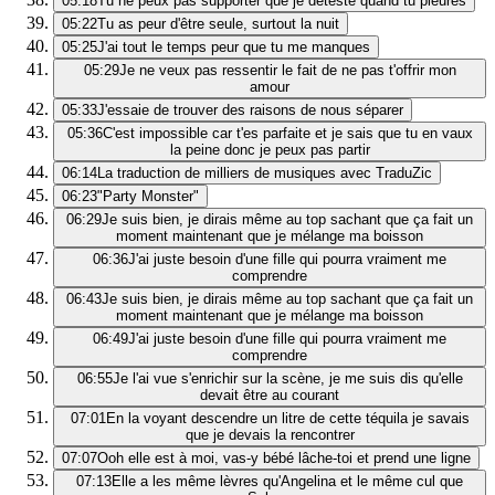
05:18
Tu ne peux pas supporter que je déteste quand tu pleures
05:22
Tu as peur d'être seule, surtout la nuit
05:25
J'ai tout le temps peur que tu me manques
05:29
Je ne veux pas ressentir le fait de ne pas t'offrir mon
amour
05:33
J'essaie de trouver des raisons de nous séparer
05:36
C'est impossible car t'es parfaite et je sais que tu en vaux
la peine donc je peux pas partir
06:14
La traduction de milliers de musiques avec TraduZic
06:23
"Party Monster"
06:29
Je suis bien, je dirais même au top sachant que ça fait un
moment maintenant que je mélange ma boisson
06:36
J'ai juste besoin d'une fille qui pourra vraiment me
comprendre
06:43
Je suis bien, je dirais même au top sachant que ça fait un
moment maintenant que je mélange ma boisson
06:49
J'ai juste besoin d'une fille qui pourra vraiment me
comprendre
06:55
Je l'ai vue s'enrichir sur la scène, je me suis dis qu'elle
devait être au courant
07:01
En la voyant descendre un litre de cette téquila je savais
que je devais la rencontrer
07:07
Ooh elle est à moi, vas-y bébé lâche-toi et prend une ligne
07:13
Elle a les même lèvres qu'Angelina et le même cul que