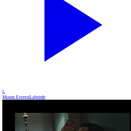
L
Mount Everest
Labrinth