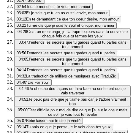
02:47
"Secrets"
02:54
Tout le monde ici te veut, mon amour
03:03
Et je sais que tu en as aussi envie, mon amour
03:12
En te demandant ce que ton coeur désire, mon amour
03:21
Tu me dis que je suis le seul et unique, mon amour
03:28
C'est un mensonge, je t'attrape toujours dans ta convoitise
chaque fois que tu fermes les yeux
03:47
J'entends les secrets que tu gardes quand tu parles dans
ton sommeil
03:56
J'entends les secrets que tu gardes quand tu parles
04:05
J'entends les secrets que tu gardes quand tu parles dans
ton sommeil
04:14
J'entends les secrets que tu gardes quand tu parles
04:32
La traduction de milliers de musiques avec TraduZic
04:40
"Die For You"
04:46
Je cherche des façons de faire face au sentiment que je
vais traverser
04:51
Je peux pas dire que je t'aime pas car je t'adore vraiment
trop
05:00
C'est difficile pour moi de dire ce que j'ai sur le coeur mais
ce soir je vais tout te révéler
05:07
Bébé laisse-moi te dire la vérité
05:14
Tu sais ce que je pense, je le vois dans tes yeux