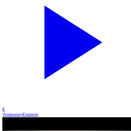
E
Temporary
Eminem