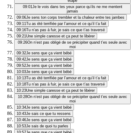
étape
09:01
Je le vois dans tes yeux parce qu’ils ne me mentent
jamais
09:06
Je sens ton corps trembler et la chaleur entre tes jambes
09:11
Tu as été terrifiée par l’amour et ce qu’il t’a fait
09:16
Tu n’as pas à fuir, je sais ce que t’as traversé
09:21
Une simple caresse et ça peut te libérer
09:26
On n’est pas obligé de se précipiter quand t’es seule avec
moi
09:32
Je sens que ça vient bébé
09:42
Je sens que ça vient bébé
09:52
Je sens que ça vient bébé
10:03
Je sens que ça vient bébé
10:13
Tu as été terrifiée par l’amour et ce qu’il t’a fait
10:18
Tu n’as pas à fuir, je sais ce que t’as traversé
10:23
Une simple caresse et ça peut te libérer
10:28
On n’est pas obligé de se précipiter quand t’es seule avec
moi
10:34
Je sens que ça vient bébé
10:43
Je sais ce que tu ressens
10:46
Je sens que ça vient bébé
10:53
Je sais de quoi tu parles
10:57
Je sens que ça vient bébé