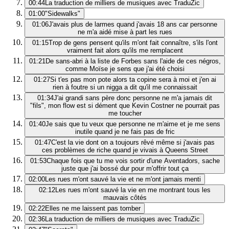
00:44
La traduction de milliers de musiques avec TraduZic
01:00
"Sidewalks"
01:06
J'avais plus de larmes quand j'avais 18 ans car personne
ne m'a aidé mise à part les rues
01:15
Trop de gens pensent qu'ils m'ont fait connaître, s'ils l'ont
vraiment fait alors qu'ils me remplacent
01:21
De sans-abri à la liste de Forbes sans l'aide de ces négros,
comme Moïse je sens que j'ai été choisi
01:27
Si t'es pas mon pote alors ta copine sera à moi et j'en ai
rien à foutre si un nigga a dit qu'il me connaissait
01:34
J'ai grandi sans père donc personne ne m'a jamais dit
"fils", mon flow est si dément que Kevin Costner ne pourrait pas
me toucher
01:40
Je sais que tu veux que personne ne m'aime et je me sens
inutile quand je ne fais pas de fric
01:47
C'est la vie dont on a toujours rêvé même si j'avais pas
ces problèmes de riche quand je vivais à Queens Street
01:53
Chaque fois que tu me vois sortir d'une Aventadors, sache
juste que j'ai bossé dur pour m'offrir tout ça
02:00
Les rues m'ont sauvé la vie et ne m'ont jamais menti
02:12
Les rues m'ont sauvé la vie en me montrant tous les
mauvais côtés
02:22
Elles ne me laissent pas tomber
02:36
La traduction de milliers de musiques avec TraduZic