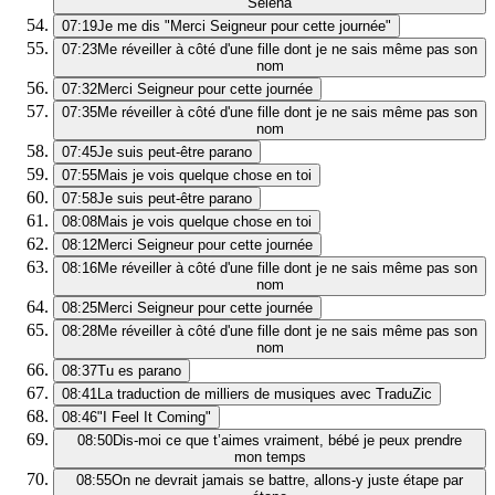
Selena
07:19
Je me dis "Merci Seigneur pour cette journée"
07:23
Me réveiller à côté d'une fille dont je ne sais même pas son
nom
07:32
Merci Seigneur pour cette journée
07:35
Me réveiller à côté d'une fille dont je ne sais même pas son
nom
07:45
Je suis peut-être parano
07:55
Mais je vois quelque chose en toi
07:58
Je suis peut-être parano
08:08
Mais je vois quelque chose en toi
08:12
Merci Seigneur pour cette journée
08:16
Me réveiller à côté d'une fille dont je ne sais même pas son
nom
08:25
Merci Seigneur pour cette journée
08:28
Me réveiller à côté d'une fille dont je ne sais même pas son
nom
08:37
Tu es parano
08:41
La traduction de milliers de musiques avec TraduZic
08:46
"I Feel It Coming"
08:50
Dis-moi ce que t’aimes vraiment, bébé je peux prendre
mon temps
08:55
On ne devrait jamais se battre, allons-y juste étape par