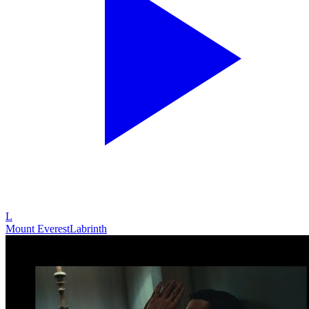
L
Mount Everest
Labrinth