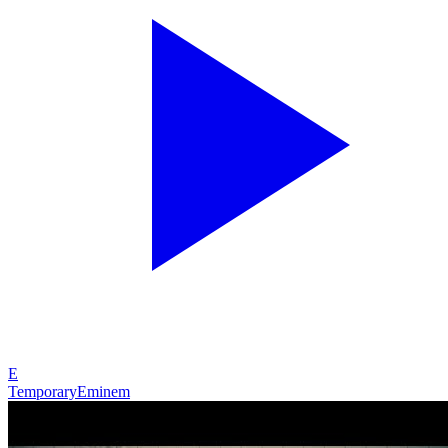
E
Temporary
Eminem