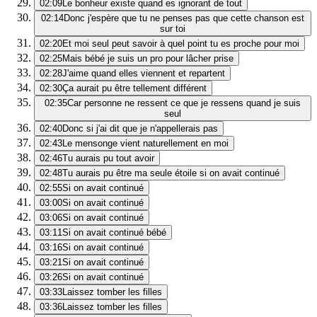
02:09
Le bonheur existe quand es ignorant de tout
02:14
Donc j'espère que tu ne penses pas que cette chanson est
sur toi
02:20
Et moi seul peut savoir à quel point tu es proche pour moi
02:25
Mais bébé je suis un pro pour lâcher prise
02:28
J'aime quand elles viennent et repartent
02:30
Ça aurait pu être tellement différent
02:35
Car personne ne ressent ce que je ressens quand je suis
seul
02:40
Donc si j'ai dit que je n'appellerais pas
02:43
Le mensonge vient naturellement en moi
02:46
Tu aurais pu tout avoir
02:48
Tu aurais pu être ma seule étoile si on avait continué
02:55
Si on avait continué
03:00
Si on avait continué
03:06
Si on avait continué
03:11
Si on avait continué bébé
03:16
Si on avait continué
03:21
Si on avait continué
03:26
Si on avait continué
03:33
Laissez tomber les filles
03:36
Laissez tomber les filles