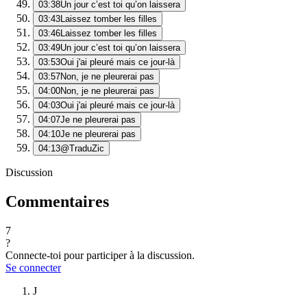
03:38
Un jour c’est toi qu’on laissera
03:43
Laissez tomber les filles
03:46
Laissez tomber les filles
03:49
Un jour c’est toi qu’on laissera
03:53
Oui j'ai pleuré mais ce jour-là
03:57
Non, je ne pleurerai pas
04:00
Non, je ne pleurerai pas
04:03
Oui j'ai pleuré mais ce jour-là
04:07
Je ne pleurerai pas
04:10
Je ne pleurerai pas
04:13
@TraduZic
Discussion
Commentaires
7
?
Connecte-toi pour participer à la discussion.
Se connecter
J