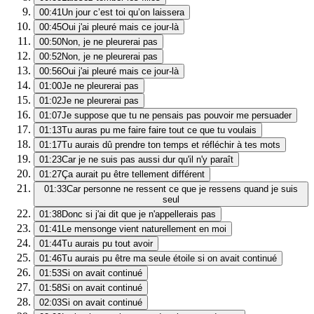
00:41
Un jour c’est toi qu’on laissera
00:45
Oui j'ai pleuré mais ce jour-là
00:50
Non, je ne pleurerai pas
00:52
Non, je ne pleurerai pas
00:56
Oui j'ai pleuré mais ce jour-là
01:00
Je ne pleurerai pas
01:02
Je ne pleurerai pas
01:07
Je suppose que tu ne pensais pas pouvoir me persuader
01:13
Tu auras pu me faire faire tout ce que tu voulais
01:17
Tu aurais dû prendre ton temps et réfléchir à tes mots
01:23
Car je ne suis pas aussi dur qu'il n'y paraît
01:27
Ça aurait pu être tellement différent
01:33
Car personne ne ressent ce que je ressens quand je suis
seul
01:38
Donc si j'ai dit que je n'appellerais pas
01:41
Le mensonge vient naturellement en moi
01:44
Tu aurais pu tout avoir
01:46
Tu aurais pu être ma seule étoile si on avait continué
01:53
Si on avait continué
01:58
Si on avait continué
02:03
Si on avait continué