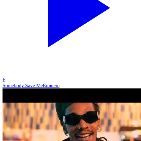
E
Somebody Save Me
Eminem