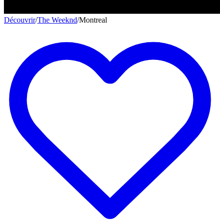
Découvrir
/
The Weeknd
/
Montreal