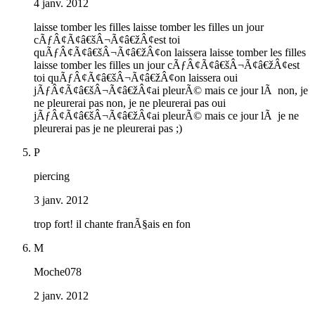
4 janv. 2012
laisse tomber les filles laisse tomber les filles un jour
cÃƒÂ¢Ã¢â€šÂ¬Ã¢â€žÂ¢est toi
quÃƒÂ¢Ã¢â€šÂ¬Ã¢â€žÂ¢on laissera laisse tomber les filles
laisse tomber les filles un jour cÃƒÂ¢Ã¢â€šÂ¬Ã¢â€žÂ¢est
toi quÃƒÂ¢Ã¢â€šÂ¬Ã¢â€žÂ¢on laissera oui
jÃƒÂ¢Ã¢â€šÂ¬Ã¢â€žÂ¢ai pleurÃ© mais ce jour lÃ non, je
ne pleurerai pas non, je ne pleurerai pas oui
jÃƒÂ¢Ã¢â€šÂ¬Ã¢â€žÂ¢ai pleurÃ© mais ce jour lÃ je ne
pleurerai pas je ne pleurerai pas ;)
P
piercing
3 janv. 2012
trop fort! il chante franÃ§ais en fon
M
Moche078
2 janv. 2012