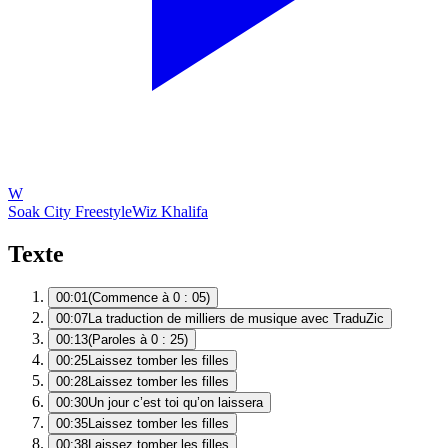
W
Soak City Freestyle
Wiz Khalifa
Texte
00:01
(Commence à 0 : 05)
00:07
La traduction de milliers de musique avec TraduZic
00:13
(Paroles à 0 : 25)
00:25
Laissez tomber les filles
00:28
Laissez tomber les filles
00:30
Un jour c’est toi qu’on laissera
00:35
Laissez tomber les filles
00:38
Laissez tomber les filles