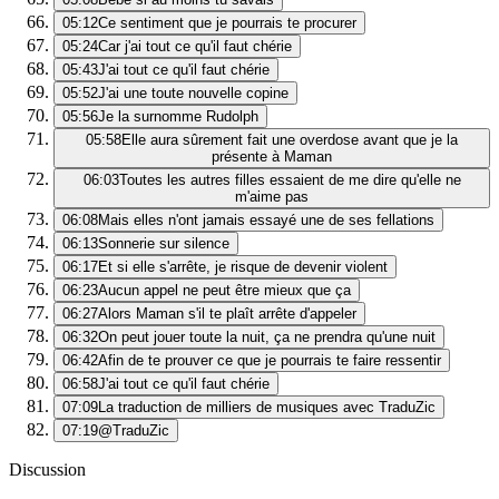
05:12
Ce sentiment que je pourrais te procurer
05:24
Car j'ai tout ce qu'il faut chérie
05:43
J'ai tout ce qu'il faut chérie
05:52
J'ai une toute nouvelle copine
05:56
Je la surnomme Rudolph
05:58
Elle aura sûrement fait une overdose avant que je la
présente à Maman
06:03
Toutes les autres filles essaient de me dire qu'elle ne
m'aime pas
06:08
Mais elles n'ont jamais essayé une de ses fellations
06:13
Sonnerie sur silence
06:17
Et si elle s'arrête, je risque de devenir violent
06:23
Aucun appel ne peut être mieux que ça
06:27
Alors Maman s'il te plaît arrête d'appeler
06:32
On peut jouer toute la nuit, ça ne prendra qu'une nuit
06:42
Afin de te prouver ce que je pourrais te faire ressentir
06:58
J'ai tout ce qu'il faut chérie
07:09
La traduction de milliers de musiques avec TraduZic
07:19
@TraduZic
Discussion