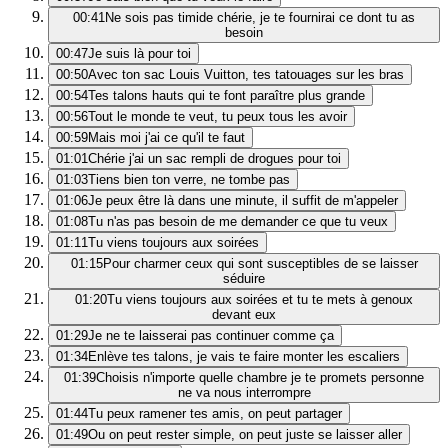
00:41
Ne sois pas timide chérie, je te fournirai ce dont tu as
besoin
00:47
Je suis là pour toi
00:50
Avec ton sac Louis Vuitton, tes tatouages sur les bras
00:54
Tes talons hauts qui te font paraître plus grande
00:56
Tout le monde te veut, tu peux tous les avoir
00:59
Mais moi j'ai ce qu'il te faut
01:01
Chérie j'ai un sac rempli de drogues pour toi
01:03
Tiens bien ton verre, ne tombe pas
01:06
Je peux être là dans une minute, il suffit de m'appeler
01:08
Tu n'as pas besoin de me demander ce que tu veux
01:11
Tu viens toujours aux soirées
01:15
Pour charmer ceux qui sont susceptibles de se laisser
séduire
01:20
Tu viens toujours aux soirées et tu te mets à genoux
devant eux
01:29
Je ne te laisserai pas continuer comme ça
01:34
Enlève tes talons, je vais te faire monter les escaliers
01:39
Choisis n'importe quelle chambre je te promets personne
ne va nous interrompre
01:44
Tu peux ramener tes amis, on peut partager
01:49
Ou on peut rester simple, on peut juste se laisser aller