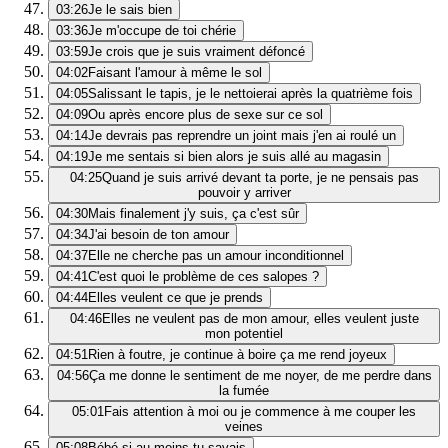
03:26
Je le sais bien
03:36
Je m'occupe de toi chérie
03:59
Je crois que je suis vraiment défoncé
04:02
Faisant l'amour à même le sol
04:05
Salissant le tapis, je le nettoierai après la quatrième fois
04:09
Ou après encore plus de sexe sur ce sol
04:14
Je devrais pas reprendre un joint mais j'en ai roulé un
04:19
Je me sentais si bien alors je suis allé au magasin
04:25
Quand je suis arrivé devant ta porte, je ne pensais pas
pouvoir y arriver
04:30
Mais finalement j'y suis, ça c'est sûr
04:34
J'ai besoin de ton amour
04:37
Elle ne cherche pas un amour inconditionnel
04:41
C'est quoi le problème de ces salopes ?
04:44
Elles veulent ce que je prends
04:46
Elles ne veulent pas de mon amour, elles veulent juste
mon potentiel
04:51
Rien à foutre, je continue à boire ça me rend joyeux
04:56
Ça me donne le sentiment de me noyer, de me perdre dans
la fumée
05:01
Fais attention à moi ou je commence à me couper les
veines
05:08
Bébé si au moins tu savais