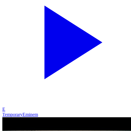
E
Temporary
Eminem