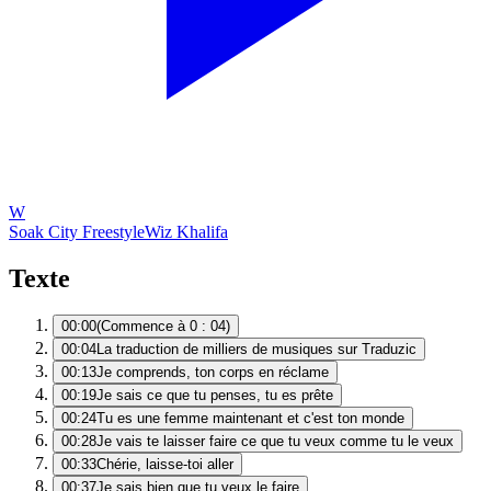
W
Soak City Freestyle
Wiz Khalifa
Texte
00:00
(Commence à 0 : 04)
00:04
La traduction de milliers de musiques sur Traduzic
00:13
Je comprends, ton corps en réclame
00:19
Je sais ce que tu penses, tu es prête
00:24
Tu es une femme maintenant et c'est ton monde
00:28
Je vais te laisser faire ce que tu veux comme tu le veux
00:33
Chérie, laisse-toi aller
00:37
Je sais bien que tu veux le faire