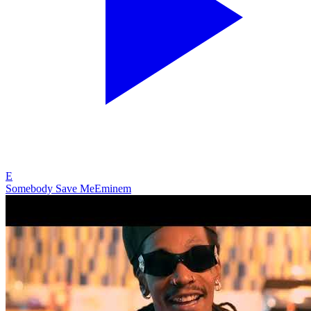
E
Somebody Save Me
Eminem