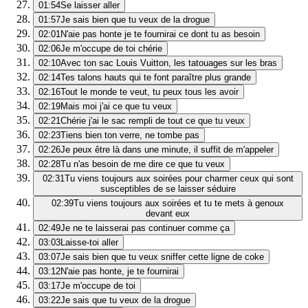
01:54
Se laisser aller
01:57
Je sais bien que tu veux de la drogue
02:01
N'aie pas honte je te fournirai ce dont tu as besoin
02:06
Je m'occupe de toi chérie
02:10
Avec ton sac Louis Vuitton, les tatouages sur les bras
02:14
Tes talons hauts qui te font paraître plus grande
02:16
Tout le monde te veut, tu peux tous les avoir
02:19
Mais moi j'ai ce que tu veux
02:21
Chérie j'ai le sac rempli de tout ce que tu veux
02:23
Tiens bien ton verre, ne tombe pas
02:26
Je peux être là dans une minute, il suffit de m'appeler
02:28
Tu n'as besoin de me dire ce que tu veux
02:31
Tu viens toujours aux soirées pour charmer ceux qui sont
susceptibles de se laisser séduire
02:39
Tu viens toujours aux soirées et tu te mets à genoux
devant eux
02:49
Je ne te laisserai pas continuer comme ça
03:03
Laisse-toi aller
03:07
Je sais bien que tu veux sniffer cette ligne de coke
03:12
N'aie pas honte, je te fournirai
03:17
Je m'occupe de toi
03:22
Je sais que tu veux de la drogue