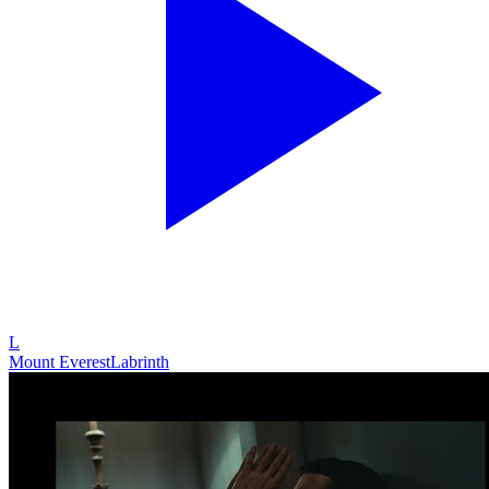
L
Mount Everest
Labrinth