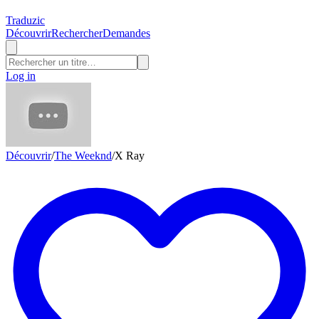
Traduzic
Découvrir
Rechercher
Demandes
Log in
Découvrir
/
The Weeknd
/
X Ray