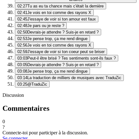
02:27
Tu as eu ta chance mais c'était la dernière
02:41
Je vois en toi comme des rayons X
02:45
J'essaye de voir si ton amour est faux
02:48
Je pars ou je reste ?
02:50
Devrais-je attendre ? Suis-je en retard ?
02:53
Je pense trop, ça me rend dingue
02:56
Je vois en toi comme des rayons X
02:59
J'essaye de voir si ton coeur peut se briser
03:03
Peut-il être brisé ? Tes sentiments sont-ils faux ?
03:05
Devrais-je attendre ? Suis-je en retard ?
03:08
Je pense trop, ça me rend dingue
03:14
La traduction de milliers de musiques avec TraduZic
03:25
@TraduZic
Discussion
Commentaires
0
?
Connecte-toi pour participer à la discussion.
Se connecter