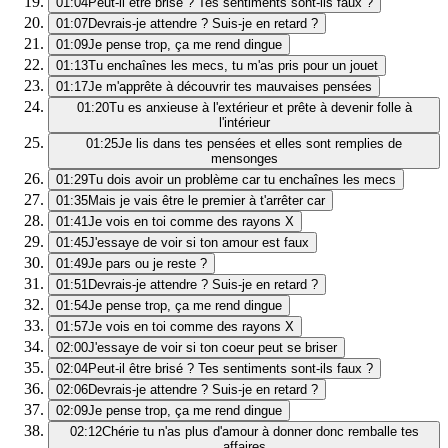
01:04
Peut-il être brisé ? Tes sentiments sont-ils faux ?
01:07
Devrais-je attendre ? Suis-je en retard ?
01:09
Je pense trop, ça me rend dingue
01:13
Tu enchaînes les mecs, tu m'as pris pour un jouet
01:17
Je m'apprête à découvrir tes mauvaises pensées
01:20
Tu es anxieuse à l'extérieur et prête à devenir folle à
l'intérieur
01:25
Je lis dans tes pensées et elles sont remplies de
mensonges
01:29
Tu dois avoir un problème car tu enchaînes les mecs
01:35
Mais je vais être le premier à t'arrêter car
01:41
Je vois en toi comme des rayons X
01:45
J'essaye de voir si ton amour est faux
01:49
Je pars ou je reste ?
01:51
Devrais-je attendre ? Suis-je en retard ?
01:54
Je pense trop, ça me rend dingue
01:57
Je vois en toi comme des rayons X
02:00
J'essaye de voir si ton coeur peut se briser
02:04
Peut-il être brisé ? Tes sentiments sont-ils faux ?
02:06
Devrais-je attendre ? Suis-je en retard ?
02:09
Je pense trop, ça me rend dingue
02:12
Chérie tu n'as plus d'amour à donner donc remballe tes
affaires