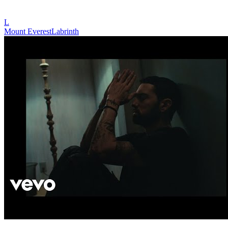
L
Mount Everest
Labrinth