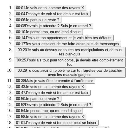
00:01
Je vois en toi comme des rayons X
00:04
J'essaye de voir si ton amour est faux
00:06
Je pars ou je reste ?
00:08
Devrais-je attendre ? Suis-je en retard ?
00:10
Je pense trop, ça me rend dingue
00:14
J'éblouis ton appartement et je vois bien tes défauts
00:17
Tes yeux essaient de me faire croire plus de mensonges
00:20
Je suis au-dessus de toutes tes manipulations et de tous
tes plan-culs
00:25
J’oubliais tout pour ton corps, je devais être complètement
fou
00:29
Tu dois avoir un problème car tu n'arrêtes pas de coucher
avec les mauvais garçons
00:38
Mais je vais être le premier à t'arrêter car
00:43
Je vois en toi comme des rayons X
00:47
J'essaye de voir si ton amour est faux
00:50
Je pars ou je reste ?
00:52
Devrais-je attendre ? Suis-je en retard ?
00:54
Je pense trop, ça me rend dingue
00:58
Je vois en toi comme des rayons X
01:01
J'essaye de voir si ton coeur peut se briser