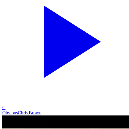
C
Obvious
Chris Brown