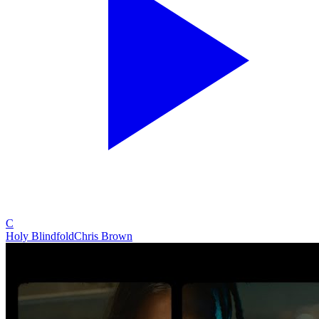
C
Holy Blindfold
Chris Brown