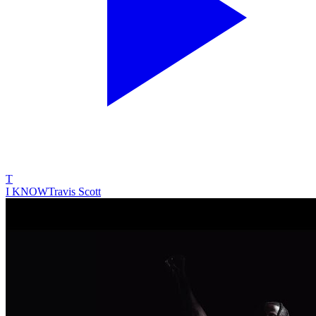
T
I KNOW
Travis Scott