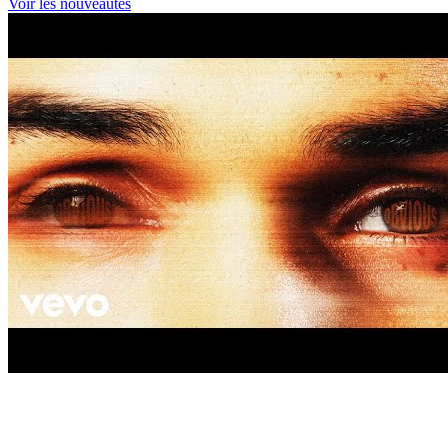
Voir les nouveautés