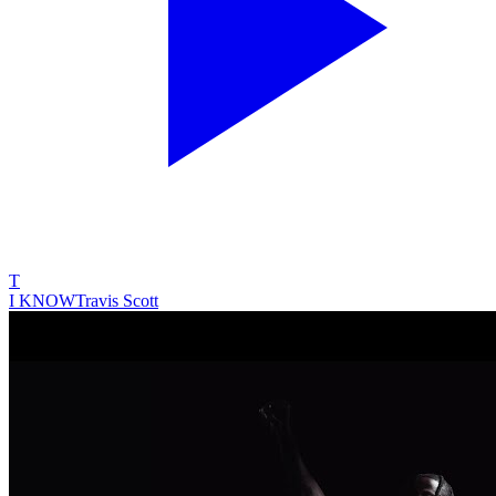
T
I KNOW
Travis Scott