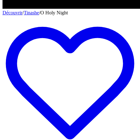
Découvrir
/
Tinashe
/
O Holy Night