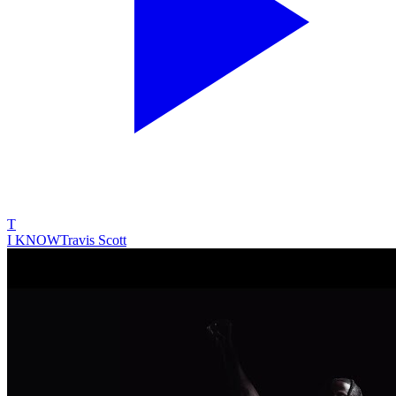
T
I KNOW
Travis Scott