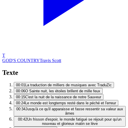
T
GOD'S COUNTRY
Travis Scott
Texte
00:01
La traduction de milliers de musiques avec TraduZic
00:06
O Sainte nuit, les étoiles brillent de mille feux
00:15
C'est la nuit de la naissance de notre Sauveur
00:24
Le monde est longtemps resté dans le péché et l'erreur
00:34
Jusqu'à ce qu'il apparaisse et fasse ressentir sa valeur aux
âmes
00:42
Un frisson d'espoir, le monde fatigué se réjouit pour qu'un
nouveau et glorieux matin se lève