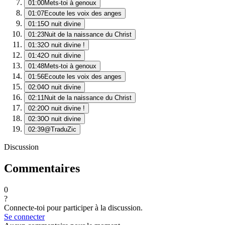
01:00
Mets-toi à genoux
01:07
Ecoute les voix des anges
01:15
O nuit divine
01:23
Nuit de la naissance du Christ
01:32
O nuit divine !
01:42
O nuit divine
01:48
Mets-toi à genoux
01:56
Ecoute les voix des anges
02:04
O nuit divine
02:11
Nuit de la naissance du Christ
02:20
O nuit divine !
02:30
O nuit divine
02:39
@TraduZic
Discussion
Commentaires
0
?
Connecte-toi pour participer à la discussion.
Se connecter