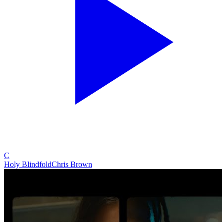
C
Holy Blindfold
Chris Brown