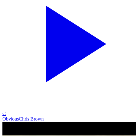
C
Obvious
Chris Brown