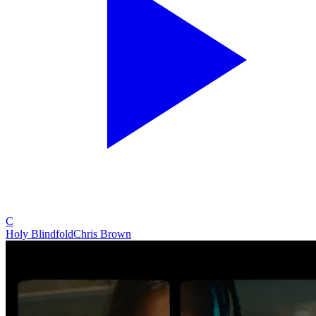
C
Holy Blindfold
Chris Brown