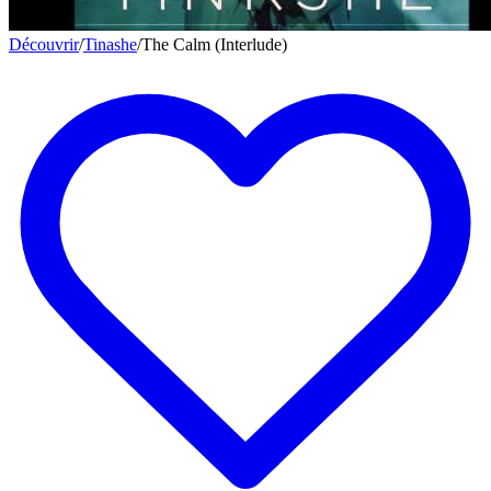
Découvrir
/
Tinashe
/
The Calm (Interlude)