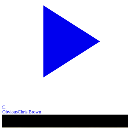
C
Obvious
Chris Brown