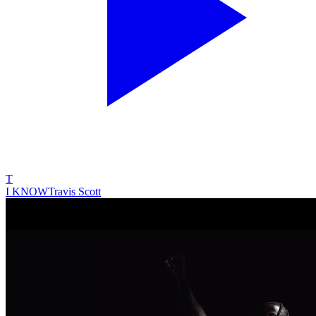
T
I KNOW
Travis Scott