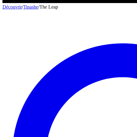
Découvrir
/
Tinashe
/
The Leap