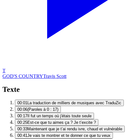
T
GOD'S COUNTRY
Travis Scott
Texte
00:01
La traduction de milliers de musiques avec TraduZic
00:06
(Paroles à 0 : 17)
00:17
Il fut un temps où j'étais toute seule
00:25
Est-ce que tu aimes ça ? Je t’excite ?
00:33
Maintenant que je t’ai rendu ivre, chaud et vulnérable
00:41
Je vais te montrer et te donner ce que tu veux