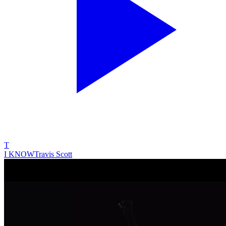
T
I KNOW
Travis Scott