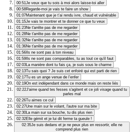
00:51
Je veux que tu sois à moi alors laisse-toi aller
00:58
Regarde-moi je vais te faire un show
01:07
Maintenant que je t’ai rendu ivre, chaud et vulnérable
01:15
Je vais te montrer et te donner ce que tu veux
01:23
Ne t'arrête pas de me regarder
01:28
Ne t'arrête pas de me regarder
01:32
Ne t'arrête pas de me regarder
01:36
Ne t'arrête pas de me regarder
01:56
Ils ne sont pas à ton niveau
01:59
Ils ne sont pas comparables, tu as tout ce qu'il faut
02:03
La manière dont tu fais ça, je suis sous le charme
02:13
Tu sais quoi ? Je suis cet enfoiré qui est parti de rien
02:17
Tu es un ange venue de l’enfer
02:19
On est indépendant dans ce monde mais on reste liés
02:22
J'aime quand tes fesses s'agitent et ce joli visage quand tu
parles mal
02:26
Tu aimes ce cul
02:27
Une main sur le volant, l'autre sur ma bite
02:30
La main sur sa bouche, tu dis plus rien
02:32
Elle gémit et je lui dit ferme ta gueule !
02:35
Je suis dedans et je ne peux plus en ressortir, elle ne
comprend plus rien