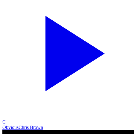
C
Obvious
Chris Brown