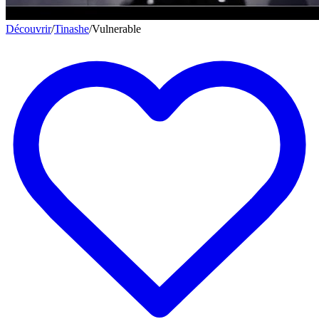
Découvrir
/
Tinashe
/
Vulnerable