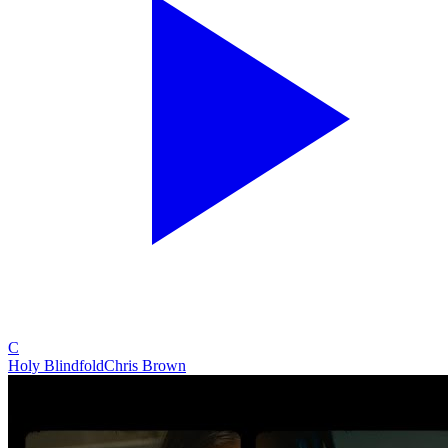
C
Holy Blindfold
Chris Brown