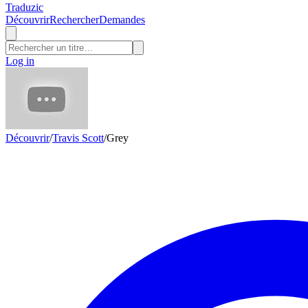
Traduzic
Découvrir
Rechercher
Demandes
Log in
Découvrir
/
Travis Scott
/
Grey