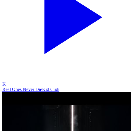
K
Real Ones Never Die
Kid Cudi