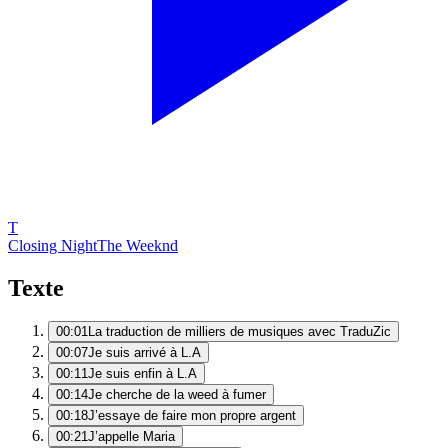
T
Closing Night
The Weeknd
Texte
00:01
La traduction de milliers de musiques avec TraduZic
00:07
Je suis arrivé à L.A
00:11
Je suis enfin à L.A
00:14
Je cherche de la weed à fumer
00:18
J’essaye de faire mon propre argent
00:21
J’appelle Maria