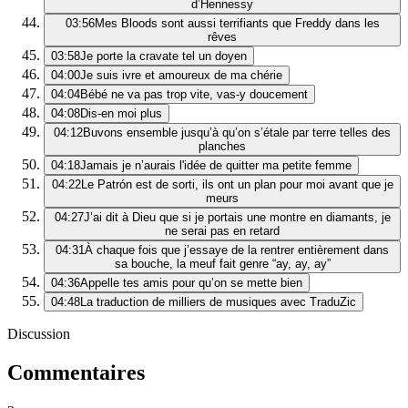
d’Hennessy
03:56
Mes Bloods sont aussi terrifiants que Freddy dans les
rêves
03:58
Je porte la cravate tel un doyen
04:00
Je suis ivre et amoureux de ma chérie
04:04
Bébé ne va pas trop vite, vas-y doucement
04:08
Dis-en moi plus
04:12
Buvons ensemble jusqu’à qu’on s’étale par terre telles des
planches
04:18
Jamais je n’aurais l'idée de quitter ma petite femme
04:22
Le Patrón est de sorti, ils ont un plan pour moi avant que je
meurs
04:27
J’ai dit à Dieu que si je portais une montre en diamants, je
ne serai pas en retard
04:31
À chaque fois que j’essaye de la rentrer entièrement dans
sa bouche, la meuf fait genre “ay, ay, ay”
04:36
Appelle tes amis pour qu’on se mette bien
04:48
La traduction de milliers de musiques avec TraduZic
Discussion
Commentaires