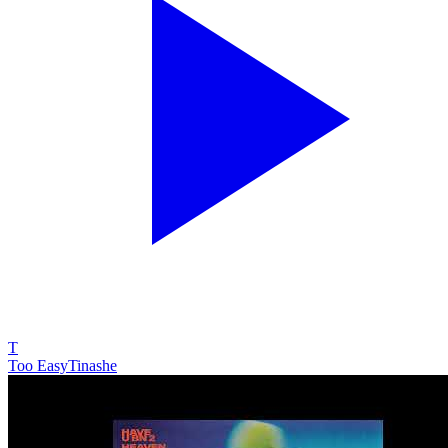
T
Too Easy
Tinashe