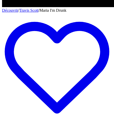
Découvrir
/
Travis Scott
/
Maria I'm Drunk