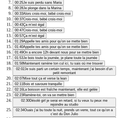
00:25
Je suis perdu sans Maria
00:28
Je plonge dans la Marina
00:33
Alors crois-moi, bébé crois-moi
00:37
Crois-moi, bébé crois-moi
00:43
Ça m’est égal
00:47
Crois-moi, bébé crois-moi
00:57
Ça m’est égal
01:29
Appelle tes amis pour qu’on se mette bien
01:40
Appelle tes amis pour qu’on se mette bien
01:49
On a encore 12h devant nous pour se mettre bien
01:53
Je bois toute la journée, je plane toute la journée
01:58
Maintenant ramène ton cul ici, tu sais où me trouver
02:02
Je suis parti un certain temps, maintenant j’ai besoin d’un
petit remontant
02:07
Mixe tout ça et verse la lean
02:11
Bois et savoure tranquille
02:16
La boisson est fraîche maintenant, elle est gelée
02:23
Ramène-toi, on va se mettre bien
02:30
Désolé girl je serai en retard, si tu veux tu peux me
rejoindre au studio
02:34
Ouais j’ai bu toute la nuit, prends un verre, tout ce qu’on a
c’est du Don Julio