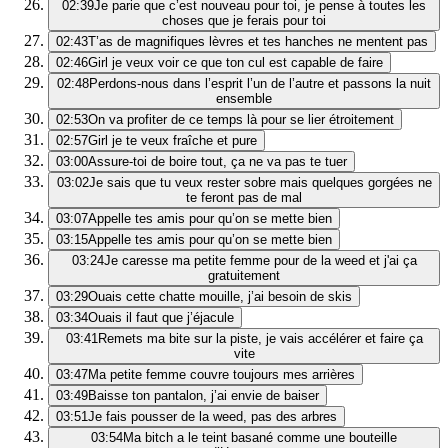
02:39
Je parie que c’est nouveau pour toi, je pense à toutes les
choses que je ferais pour toi
02:43
T’as de magnifiques lèvres et tes hanches ne mentent pas
02:46
Girl je veux voir ce que ton cul est capable de faire
02:48
Perdons-nous dans l’esprit l’un de l’autre et passons la nuit
ensemble
02:53
On va profiter de ce temps là pour se lier étroitement
02:57
Girl je te veux fraîche et pure
03:00
Assure-toi de boire tout, ça ne va pas te tuer
03:02
Je sais que tu veux rester sobre mais quelques gorgées ne
te feront pas de mal
03:07
Appelle tes amis pour qu’on se mette bien
03:15
Appelle tes amis pour qu’on se mette bien
03:24
Je caresse ma petite femme pour de la weed et j'ai ça
gratuitement
03:29
Ouais cette chatte mouille, j’ai besoin de skis
03:34
Ouais il faut que j’éjacule
03:41
Remets ma bite sur la piste, je vais accélérer et faire ça
vite
03:47
Ma petite femme couvre toujours mes arrières
03:49
Baisse ton pantalon, j’ai envie de baiser
03:51
Je fais pousser de la weed, pas des arbres
03:54
Ma bitch a le teint basané comme une bouteille