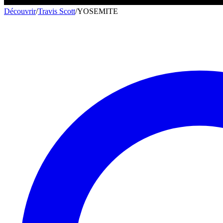
Découvrir
/
Travis Scott
/
YOSEMITE