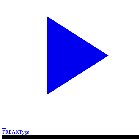
T
FREAK
Tyga