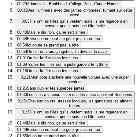
00:29
Adamsville, Bankhead, College Park, Carver Homes
00:33
Des Hummers avec des jantes chromées, fumant sur cette
weed
00:37
Ils ont les filles qu'ils veulent mais ils me regardent en
pensant que je suis une fille facile
00:43
Mais je dis non, ça ne sert à rien
00:48
Personne ne peut me gérer je suis en feu
00:54
Ici on ne se prend pas la tête
00:58
On est de vrais gangsters, tu devrais le savoir
01:01
On fait la fête dans les clubs
01:09
Toutes les filles sur la piste gardent le rythme
01:16
On fait la fête dans les clubs
01:21
Mon pote a acheté une nouvelle voiture avec une super
peinture
01:26
Sans oublier les superbes jantes
01:30
Les filles à la peau claire que les mecs appellent Redbones
01:34
Cheveux courts, tresses longues, les gangsters les aiment
toutes
01:38
Ils ont les filles qu'ils veulent mais ils me regardent en
pensant que je suis une fille facile
01:44
Mais je dis non, ça ne sert à rien
01:49
Personne ne peut me gérer je suis en feu
01:55
Ici on ne se prend pas la tête