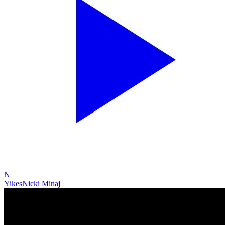
N
Yikes
Nicki Minaj