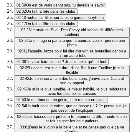
01:59
On est de vrais gangsters, tu devrais le savoir
02:02
On fait la fête dans les clubs
02:10
Toutes les filles sur la piste gardent le rythme
02:17
On fait la fête dans les clubs
02:23
Le style du Sud : Des Chevy old school de différentes
couleurs
02:28
Une image si parfaite que tu pourrais vouloir prendre une
photo
02:31
J'appelle Jazze pour lui dire d'ouvrir les bouteilles car on a
fait un autre tube
02:36
Tu veux faire platine ? Je suis celui qu'il te faut
02:39
Ludacris est sur le titre, d'une fille à une Cadillac je suis
flexible
02:42
Je continue à faire des bons sons, j'arrive avec Ciara et
son ex-appeal
02:46
Je suis le plus humble, le mieux habillé, le plus redoutable
avec les plus belles caisses
02:50
Je me fous de ton génie, je te remets en place
02:54
Un bruit dans le coffre, que ce passe t-il ? Je pense que j'ai
pas besoin de t'expliquer
02:58
Les basses sont prêtes à te retourner la tête, monte le son
et fait saigner les haut-parleurs
03:01
Dans le sud on a la belle vie et ne pense pas que ça va
s'arrêter