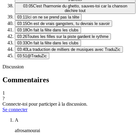
03:05
C'est l'harmonie du ghetto, sauves-toi car la chanson
déchire tout
03:11
Ici on ne se prend pas la tête
03:15
On est de vrais gangsters, tu devrais le savoir
03:18
On fait la fête dans les clubs
03:26
Toutes les filles sur la piste gardent le rythme
03:33
On fait la fête dans les clubs
03:40
La traduction de milliers de musiques avec TraduZic
03:51
@TraduZic
Discussion
Commentaires
1
?
Connecte-toi pour participer à la discussion.
Se connecter
A
afrosamourai