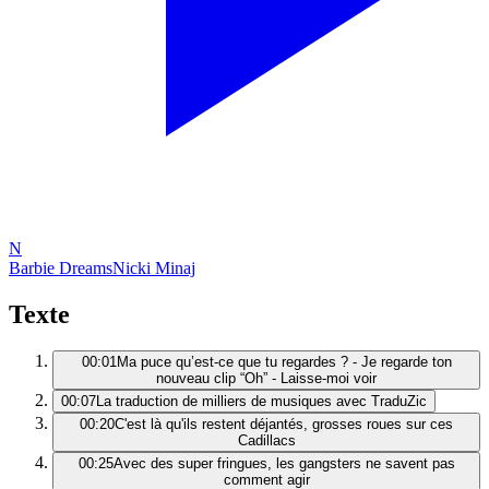
N
Barbie Dreams
Nicki Minaj
Texte
00:01
Ma puce qu’est-ce que tu regardes ? - Je regarde ton
nouveau clip “Oh” - Laisse-moi voir
00:07
La traduction de milliers de musiques avec TraduZic
00:20
C'est là qu'ils restent déjantés, grosses roues sur ces
Cadillacs
00:25
Avec des super fringues, les gangsters ne savent pas
comment agir