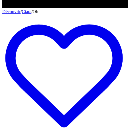
Découvrir
/
Ciara
/
Oh