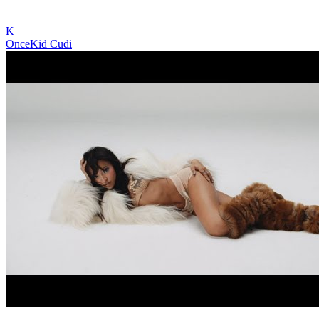
K
Once
Kid Cudi