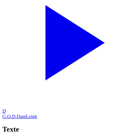
D
G.O.D.
DaniLeigh
Texte