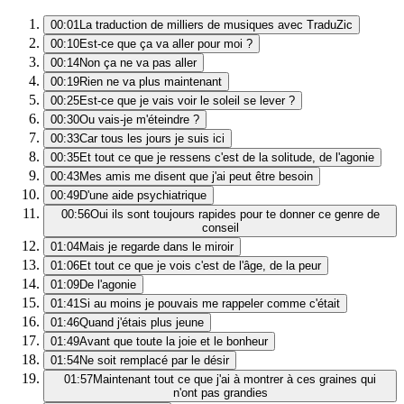
00:01
La traduction de milliers de musiques avec TraduZic
00:10
Est-ce que ça va aller pour moi ?
00:14
Non ça ne va pas aller
00:19
Rien ne va plus maintenant
00:25
Est-ce que je vais voir le soleil se lever ?
00:30
Ou vais-je m'éteindre ?
00:33
Car tous les jours je suis ici
00:35
Et tout ce que je ressens c'est de la solitude, de l'agonie
00:43
Mes amis me disent que j'ai peut être besoin
00:49
D'une aide psychiatrique
00:56
Oui ils sont toujours rapides pour te donner ce genre de
conseil
01:04
Mais je regarde dans le miroir
01:06
Et tout ce que je vois c'est de l'âge, de la peur
01:09
De l'agonie
01:41
Si au moins je pouvais me rappeler comme c'était
01:46
Quand j'étais plus jeune
01:49
Avant que toute la joie et le bonheur
01:54
Ne soit remplacé par le désir
01:57
Maintenant tout ce que j'ai à montrer à ces graines qui
n'ont pas grandies