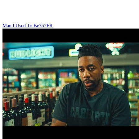
Man I Used To Be
357
FR