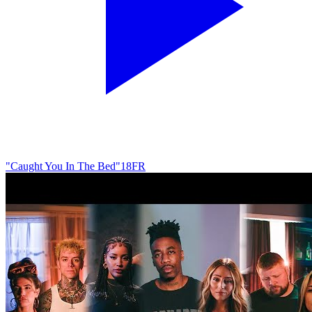
"Caught You In The Bed"
18
FR