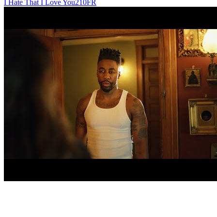
I Hate That I Love You
210
FR