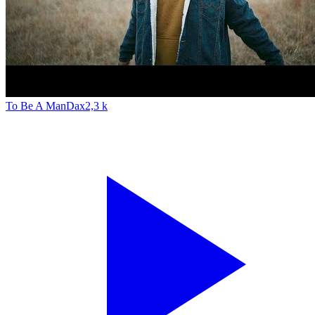
To Be A Man
Dax
2,3 k