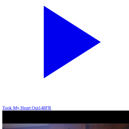
Took My Heart Out
148
FR