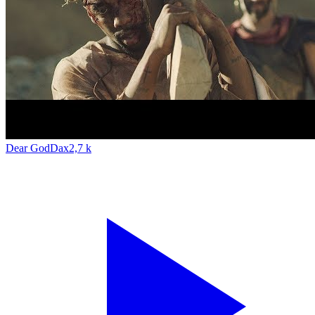
Dear God
Dax
2,7 k