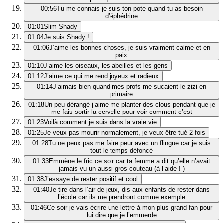
00:56
Tu me connais je suis ton pote quand tu as besoin
d’éphédrine
01:01
Slim Shady
01:04
Je suis Shady !
01:06
J’aime les bonnes choses, je suis vraiment calme et en
paix
01:10
J’aime les oiseaux, les abeilles et les gens
01:12
J’aime ce qui me rend joyeux et radieux
01:14
J’aimais bien quand mes profs me sucaient le zizi en
primaire
01:18
Un peu dérangé j’aime me planter des clous pendant que je
me fais sortir la cervelle pour voir comment c’est
01:23
Voilà comment je suis dans la vraie vie
01:25
Je veux pas mourir normalement, je veux être tué 2 fois
01:28
Tu ne peux pas me faire peur avec un flingue car je suis
tout le temps défoncé
01:33
Emmène le fric ce soir car ta femme a dit qu’elle n’avait
jamais vu un aussi gros couteau (à l’aide ! )
01:38
J’essaye de rester positif et cool
01:40
Je tire dans l’air de jeux, dis aux enfants de rester dans
l’école car ils me prendront comme exemple
01:46
Ce soir je vais écrire une lettre à mon plus grand fan pour
lui dire que je l’emmerde