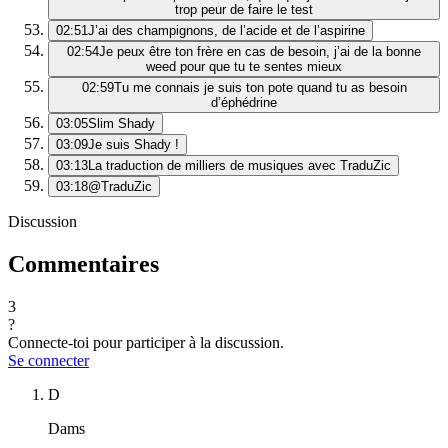
trop peur de faire le test
02:51
J’ai des champignons, de l’acide et de l’aspirine
02:54
Je peux être ton frère en cas de besoin, j’ai de la bonne
weed pour que tu te sentes mieux
02:59
Tu me connais je suis ton pote quand tu as besoin
d’éphédrine
03:05
Slim Shady
03:09
Je suis Shady !
03:13
La traduction de milliers de musiques avec TraduZic
03:18
@TraduZic
Discussion
Commentaires
3
?
Connecte-toi pour participer à la discussion.
Se connecter
D
Dams