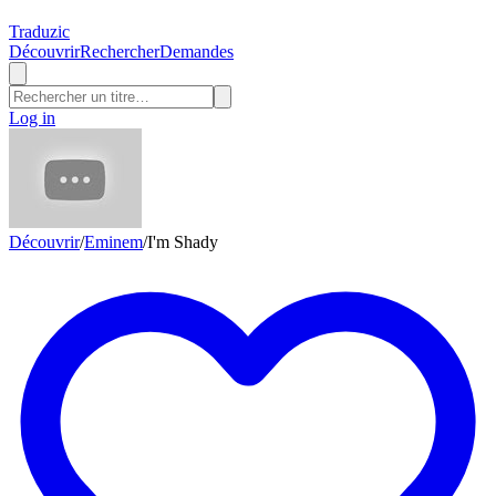
Traduzic
Découvrir
Rechercher
Demandes
Log in
Découvrir
/
Eminem
/
I'm Shady