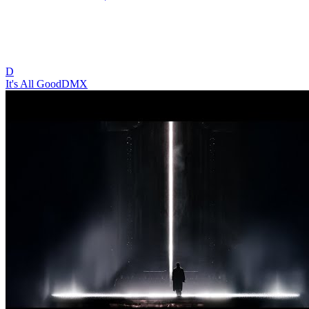
D
It's All Good
DMX