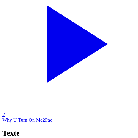
2
Why U Turn On Me
2Pac
Texte