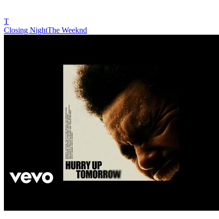
T
Closing Night
The Weeknd