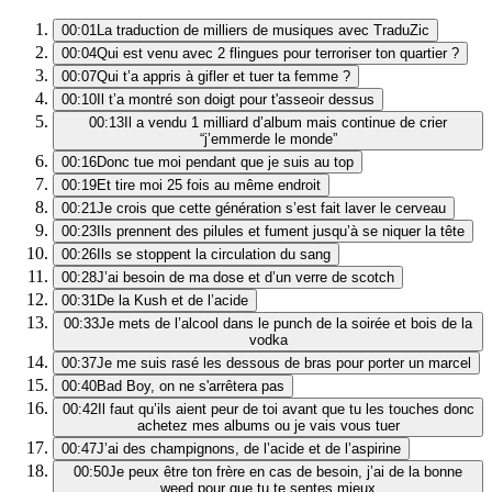
00:01
La traduction de milliers de musiques avec TraduZic
00:04
Qui est venu avec 2 flingues pour terroriser ton quartier ?
00:07
Qui t’a appris à gifler et tuer ta femme ?
00:10
Il t’a montré son doigt pour t'asseoir dessus
00:13
Il a vendu 1 milliard d’album mais continue de crier
“j’emmerde le monde”
00:16
Donc tue moi pendant que je suis au top
00:19
Et tire moi 25 fois au même endroit
00:21
Je crois que cette génération s’est fait laver le cerveau
00:23
Ils prennent des pilules et fument jusqu’à se niquer la tête
00:26
Ils se stoppent la circulation du sang
00:28
J’ai besoin de ma dose et d’un verre de scotch
00:31
De la Kush et de l’acide
00:33
Je mets de l’alcool dans le punch de la soirée et bois de la
vodka
00:37
Je me suis rasé les dessous de bras pour porter un marcel
00:40
Bad Boy, on ne s'arrêtera pas
00:42
Il faut qu’ils aient peur de toi avant que tu les touches donc
achetez mes albums ou je vais vous tuer
00:47
J’ai des champignons, de l’acide et de l’aspirine
00:50
Je peux être ton frère en cas de besoin, j’ai de la bonne
weed pour que tu te sentes mieux