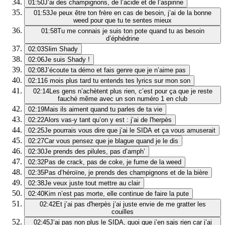
01:50
J’ai des champignons, de l’acide et de l’aspirine
01:53
Je peux être ton frère en cas de besoin, j’ai de la bonne
weed pour que tu te sentes mieux
01:58
Tu me connais je suis ton pote quand tu as besoin
d’éphédrine
02:03
Slim Shady
02:06
Je suis Shady !
02:08
J’écoute ta démo et fais genre que je n’aime pas
02:11
6 mois plus tard tu entends tes lyrics sur mon son
02:14
Les gens n’achètent plus rien, c’est pour ça que je reste
fauché même avec un son numéro 1 en club
02:19
Mais ils aiment quand tu parles de ta vie
02:22
Alors vas-y tant qu’on y est : j’ai de l'herpès
02:25
Je pourrais vous dire que j’ai le SIDA et ça vous amuserait
02:27
Car vous pensez que je blague quand je le dis
02:30
Je prends des pilules, pas d’amph’
02:32
Pas de crack, pas de coke, je fume de la weed
02:35
Pas d’héroïne, je prends des champignons et de la bière
02:38
Je veux juste tout mettre au clair
02:40
Kim n’est pas morte, elle continue de faire la pute
02:42
Et j’ai pas d'herpès j’ai juste envie de me gratter les
couilles
02:45
J’ai pas non plus le SIDA, quoi que j’en sais rien car j’ai