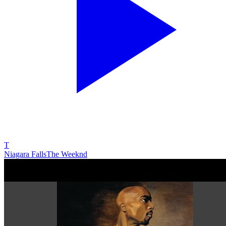
T
Niagara Falls
The Weeknd