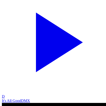
D
It's All Good
DMX