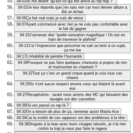
04:01
Ils me disent “qu’est-ce qui est arrivé au hip hop ? ”
04:03
Je leur réponds que j’en sais rien car mon dernier album a
été un échec
04:05
Ça fait mal mais je suis de retour
04:07
Ayant commencé avec rien je ne suis pas confortable avec
le fait de gagner
04:10
J’aimerais dire “quelle sensation magnifique ! On est en
train de traverser le plafond”
04:13
J’ai l’impression que personne ne sait se tenir à un sujet,
ça me tue
04:17
L’inhabilité de peindre l’humanité
04:18
Pourquoi ne pas faire quelques chansons à propos de rien
et marmonner en chantant ?
04:22
Tout ça c’est un grand cirque quand je vois tous ces
clowns
04:25
Ils n’ont aucun respect envers ceux qui étaient là avant
eux
04:27
Récapitulons : avant nous avions des MC qui faisaient des
ravages sur des cassettes
04:30
Où est passé ce rap là ?
04:32
On a besoin de plus de ça, ramenez aussi Masta Ace
04:34
Car la moitié de ces rappeurs ont des problèmes à la tête
04:36
Drogués à la lean avec leurs visages tatoués, je n’ai rien
contre la trap je veux pas faire le rageux