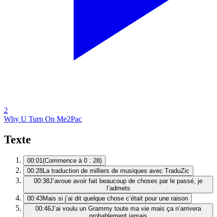
2
Why U Turn On Me
2Pac
Texte
00:01
(Commence à 0 : 28)
00:28
La traduction de milliers de musiques avec TraduZic
00:38
J’avoue avoir fait beaucoup de choses par le passé, je
l’admets
00:43
Mais si j’ai dit quelque chose c’était pour une raison
00:46
J’ai voulu un Grammy toute ma vie mais ça n’arrivera
probablement jamais