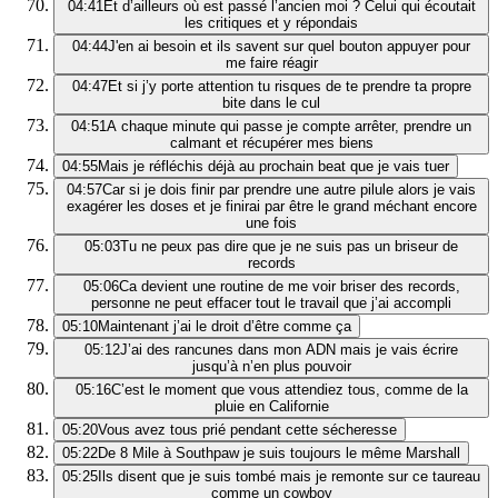
04:41
Et d’ailleurs où est passé l’ancien moi ? Celui qui écoutait
les critiques et y répondais
04:44
J'en ai besoin et ils savent sur quel bouton appuyer pour
me faire réagir
04:47
Et si j’y porte attention tu risques de te prendre ta propre
bite dans le cul
04:51
A chaque minute qui passe je compte arrêter, prendre un
calmant et récupérer mes biens
04:55
Mais je réfléchis déjà au prochain beat que je vais tuer
04:57
Car si je dois finir par prendre une autre pilule alors je vais
exagérer les doses et je finirai par être le grand méchant encore
une fois
05:03
Tu ne peux pas dire que je ne suis pas un briseur de
records
05:06
Ca devient une routine de me voir briser des records,
personne ne peut effacer tout le travail que j’ai accompli
05:10
Maintenant j’ai le droit d’être comme ça
05:12
J’ai des rancunes dans mon ADN mais je vais écrire
jusqu’à n’en plus pouvoir
05:16
C’est le moment que vous attendiez tous, comme de la
pluie en Californie
05:20
Vous avez tous prié pendant cette sécheresse
05:22
De 8 Mile à Southpaw je suis toujours le même Marshall
05:25
Ils disent que je suis tombé mais je remonte sur ce taureau
comme un cowboy