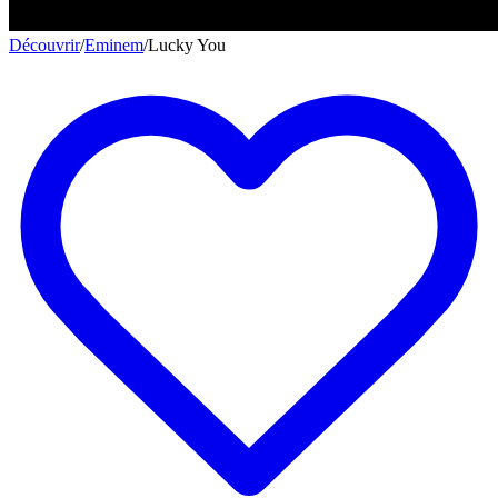
Découvrir
/
Eminem
/
Lucky You