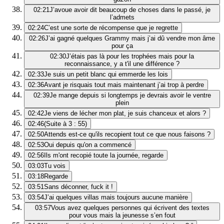
02:21
J’avoue avoir dit beaucoup de choses dans le passé, je
l’admets
02:24
C’est une sorte de récompense que je regrette
02:26
J’ai gagné quelques Grammy mais j’ai dû vendre mon âme
pour ça
02:30
J’étais pas là pour les trophées mais pour la
reconnaissance, y a t'il une différence ?
02:33
Je suis un petit blanc qui emmerde les lois
02:36
Avant je risquais tout mais maintenant j’ai trop à perdre
02:39
Je mange depuis si longtemps je devrais avoir le ventre
plein
02:42
Je viens de lécher mon plat, je suis chanceux et alors ?
02:46
(Suite à 3 : 55)
02:50
Attends est-ce qu'ils recopient tout ce que nous faisons ?
02:53
Oui depuis qu'on a commencé
02:56
Ils m'ont recopié toute la journée, regarde
03:03
Tu vois
03:18
Regarde
03:51
Sans déconner, fuck it !
03:54
J’ai quelques villas mais toujours aucune manière
03:57
Vous avez quelques personnes qui écrivent des textes
pour vous mais la jeunesse s’en fout