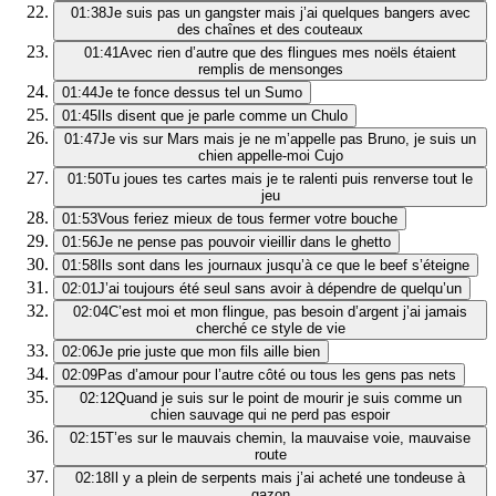
01:38
Je suis pas un gangster mais j’ai quelques bangers avec
des chaînes et des couteaux
01:41
Avec rien d’autre que des flingues mes noëls étaient
remplis de mensonges
01:44
Je te fonce dessus tel un Sumo
01:45
Ils disent que je parle comme un Chulo
01:47
Je vis sur Mars mais je ne m’appelle pas Bruno, je suis un
chien appelle-moi Cujo
01:50
Tu joues tes cartes mais je te ralenti puis renverse tout le
jeu
01:53
Vous feriez mieux de tous fermer votre bouche
01:56
Je ne pense pas pouvoir vieillir dans le ghetto
01:58
Ils sont dans les journaux jusqu’à ce que le beef s’éteigne
02:01
J’ai toujours été seul sans avoir à dépendre de quelqu’un
02:04
C’est moi et mon flingue, pas besoin d’argent j’ai jamais
cherché ce style de vie
02:06
Je prie juste que mon fils aille bien
02:09
Pas d’amour pour l’autre côté ou tous les gens pas nets
02:12
Quand je suis sur le point de mourir je suis comme un
chien sauvage qui ne perd pas espoir
02:15
T’es sur le mauvais chemin, la mauvaise voie, mauvaise
route
02:18
Il y a plein de serpents mais j’ai acheté une tondeuse à
gazon