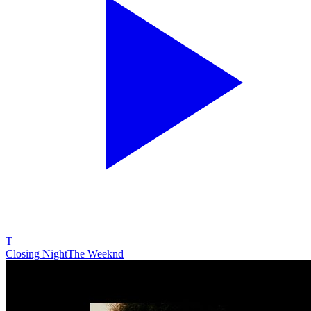
T
Closing Night
The Weeknd