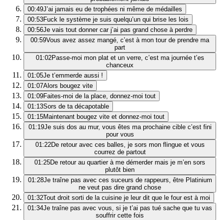
00:49
J’ai jamais eu de trophées ni même de médailles
00:53
Fuck le système je suis quelqu’un qui brise les lois
00:56
Je vais tout donner car j’ai pas grand chose à perdre
00:59
Vous avez assez mangé, c’est à mon tour de prendre ma
part
01:02
Passe-moi mon plat et un verre, c’est ma journée t’es
chanceux
01:05
Je t’emmerde aussi !
01:07
Alors bougez vite
01:09
Faites-moi de la place, donnez-moi tout
01:13
Sors de ta décapotable
01:15
Maintenant bougez vite et donnez-moi tout
01:19
Je suis dos au mur, vous êtes ma prochaine cible c’est fini
pour vous
01:22
De retour avec ces balles, je sors mon flingue et vous
courrez de partout
01:25
De retour au quartier à me démerder mais je m’en sors
plutôt bien
01:28
Je traîne pas avec ces suceurs de rappeurs, être Platinium
ne veut pas dire grand chose
01:32
Tout droit sorti de la cuisine je leur dit que le four est à moi
01:34
Je traîne pas avec vous, si je t’ai pas tué sache que tu vas
souffrir cette fois