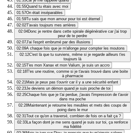
01:53
Car je me rappelle quand
01:55
Quand tu étais avec moi
01:57
On était inséparables
01:59
Tu sais que mon amour pour toi est éternel
02:02
T'avais toujours mes arrières
02:04
Donc je rentre dans cette spirale dégénérative car j'ai trop
peur de te perdre
02:07
J'ai l'esprit embrumé par des illusions
02:09
A chaque fois que je m'allonge pour compter les moutons
02:12
C'est là que tu surviens, même si je regarde ailleurs t'es
toujours là
02:15
T'es mon Xanax et mon Valium, je suis un accro
02:18
T'es une routine, comme si je t'avais trouvé dans une boite
à pharmacie
02:21
Mais je peux pas t'ouvrir car il y a une sécurité enfant
02:23
Je deviens un démon quand je suis proche de toi
02:25
Chaque fois que je t'ai perdue, j'avais l'impression de t'avoir
dans ma poche
02:28
Maintenant je retourne les meubles et mets des coups de
poing dans le mur
02:31
Tout ce qu'on a traversé, combien de fois on a fait ça ?
02:33
La façon dont je me sens quand je suis sur toi, ça renforce
ma fidélité
02:36
Mais je jure sur Dieu, je pensais que tu m'aimais salope