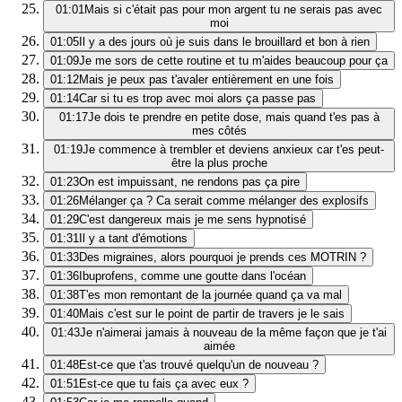
01:01
Mais si c'était pas pour mon argent tu ne serais pas avec
moi
01:05
Il y a des jours où je suis dans le brouillard et bon à rien
01:09
Je me sors de cette routine et tu m'aides beaucoup pour ça
01:12
Mais je peux pas t'avaler entièrement en une fois
01:14
Car si tu es trop avec moi alors ça passe pas
01:17
Je dois te prendre en petite dose, mais quand t'es pas à
mes côtés
01:19
Je commence à trembler et deviens anxieux car t'es peut-
être la plus proche
01:23
On est impuissant, ne rendons pas ça pire
01:26
Mélanger ça ? Ca serait comme mélanger des explosifs
01:29
C'est dangereux mais je me sens hypnotisé
01:31
Il y a tant d'émotions
01:33
Des migraines, alors pourquoi je prends ces MOTRIN ?
01:36
Ibuprofens, comme une goutte dans l'océan
01:38
T'es mon remontant de la journée quand ça va mal
01:40
Mais c'est sur le point de partir de travers je le sais
01:43
Je n'aimerai jamais à nouveau de la même façon que je t'ai
aimée
01:48
Est-ce que t'as trouvé quelqu'un de nouveau ?
01:51
Est-ce que tu fais ça avec eux ?