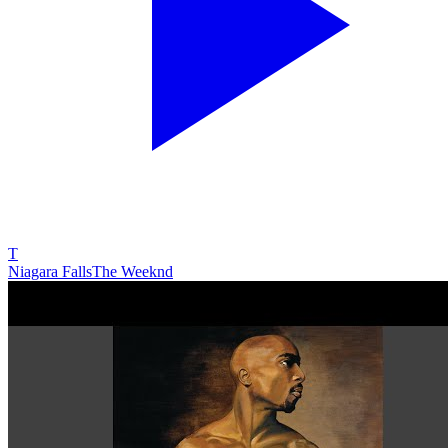
T
Niagara Falls
The Weeknd