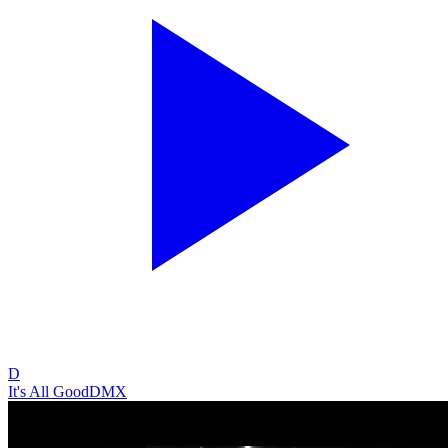
D
It's All Good
DMX