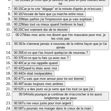
toi
00:15
Car je te crie "dégage" et la minute d'après je m'excuse
00:18
J'essaie de faire que ça marche entre nous
00:20
Mais parfois j'ai l'impression que je vais exploser
00:22
Mais tout va mieux quand t'enlèves le haut
00:25
C'est vraiment dur de te résister
00:27
Mais mes amis me disent que t'es mauvaise pour moi, je
les crois pas
00:30
Je n'aimerai jamais à nouveau de la même façon que je t'ai
aimée
00:35
Est-ce que t'as trouvé quelqu'un de nouveau ?
00:37
Est-ce que tu fais ça avec eux ?
00:40
Car je me rappelle quand
00:42
Quand tu étais avec moi
00:44
On était inséparables
00:47
Tu sais que mon amour pour toi est éternel
00:49
T'avais toujours mes arrières
00:52
Il y a des jours où je sens que t'es tout ce que j'ai
00:54
Voilà pourquoi je continue de m'accrocher à toi aussi
longtemps que je peux
00:56
Tu me veux juste pour mon argent
00:58
Tu pourrais me manger dans le creux de la main