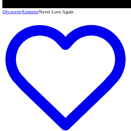
Découvrir
/
Eminem
/
Never Love Again