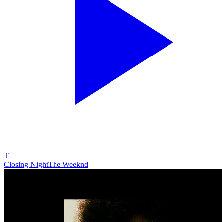
T
Closing Night
The Weeknd