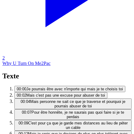
2
Why U Turn On Me
2Pac
Texte
00:00
Je pourrais être avec n'importe qui mais je te choisis toi
00:02
Mais c'est pas une excuse pour abuser de toi
00:04
Mais personne ne sait ce que je traverse et pourquoi je
pourrais abuser de toi
00:07
Pour être honnête, je ne saurais pas quoi faire si je te
perdais
00:09
C'est pour ça que je garde mes distances au lieu de péter
un cable
00:12
Mais je crois que je deviens de plus en plus tolérant avec