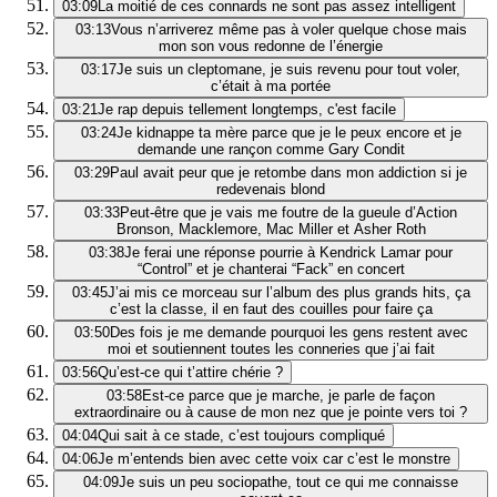
03:09
La moitié de ces connards ne sont pas assez intelligent
03:13
Vous n’arriverez même pas à voler quelque chose mais
mon son vous redonne de l’énergie
03:17
Je suis un cleptomane, je suis revenu pour tout voler,
c’était à ma portée
03:21
Je rap depuis tellement longtemps, c'est facile
03:24
Je kidnappe ta mère parce que je le peux encore et je
demande une rançon comme Gary Condit
03:29
Paul avait peur que je retombe dans mon addiction si je
redevenais blond
03:33
Peut-être que je vais me foutre de la gueule d’Action
Bronson, Macklemore, Mac Miller et Asher Roth
03:38
Je ferai une réponse pourrie à Kendrick Lamar pour
“Control” et je chanterai “Fack” en concert
03:45
J’ai mis ce morceau sur l’album des plus grands hits, ça
c’est la classe, il en faut des couilles pour faire ça
03:50
Des fois je me demande pourquoi les gens restent avec
moi et soutiennent toutes les conneries que j’ai fait
03:56
Qu’est-ce qui t’attire chérie ?
03:58
Est-ce parce que je marche, je parle de façon
extraordinaire ou à cause de mon nez que je pointe vers toi ?
04:04
Qui sait à ce stade, c’est toujours compliqué
04:06
Je m’entends bien avec cette voix car c’est le monstre
04:09
Je suis un peu sociopathe, tout ce qui me connaisse