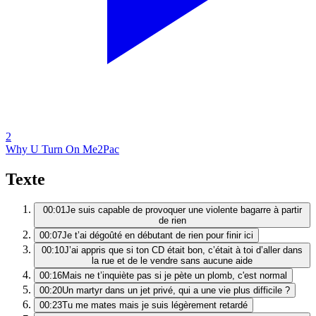
2
Why U Turn On Me
2Pac
Texte
00:01
Je suis capable de provoquer une violente bagarre à partir
de rien
00:07
Je t’ai dégoûté en débutant de rien pour finir ici
00:10
J’ai appris que si ton CD était bon, c’était à toi d’aller dans
la rue et de le vendre sans aucune aide
00:16
Mais ne t’inquiète pas si je pète un plomb, c'est normal
00:20
Un martyr dans un jet privé, qui a une vie plus difficile ?
00:23
Tu me mates mais je suis légèrement retardé