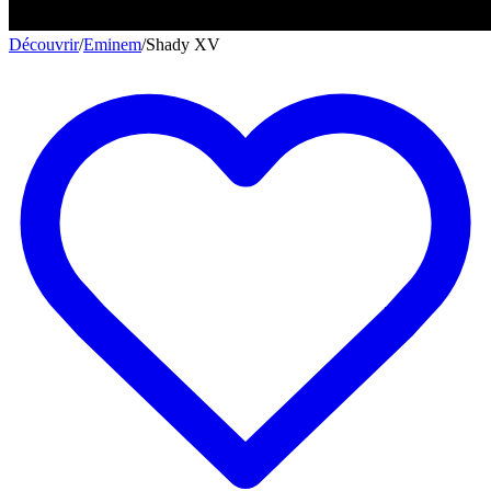
Découvrir
/
Eminem
/
Shady XV