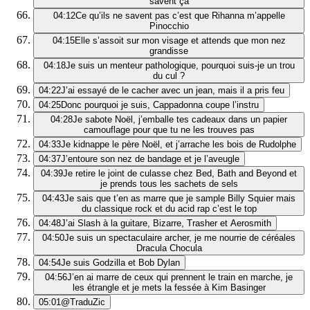
savent ça
04:12
Ce qu’ils ne savent pas c’est que Rihanna m’appelle
Pinocchio
04:15
Elle s’assoit sur mon visage et attends que mon nez
grandisse
04:18
Je suis un menteur pathologique, pourquoi suis-je un trou
du cul ?
04:22
J’ai essayé de le cacher avec un jean, mais il a pris feu
04:25
Donc pourquoi je suis, Cappadonna coupe l’instru
04:28
Je sabote Noël, j’emballe tes cadeaux dans un papier
camouflage pour que tu ne les trouves pas
04:33
Je kidnappe le père Noël, et j’arrache les bois de Rudolphe
04:37
J’entoure son nez de bandage et je l’aveugle
04:39
Je retire le joint de culasse chez Bed, Bath and Beyond et
je prends tous les sachets de sels
04:43
Je sais que t’en as marre que je sample Billy Squier mais
du classique rock et du acid rap c’est le top
04:48
J’ai Slash à la guitare, Bizarre, Trasher et Aerosmith
04:50
Je suis un spectaculaire archer, je me nourrie de céréales
Dracula Chocula
04:54
Je suis Godzilla et Bob Dylan
04:56
J’en ai marre de ceux qui prennent le train en marche, je
les étrangle et je mets la fessée à Kim Basinger
05:01
@TraduZic