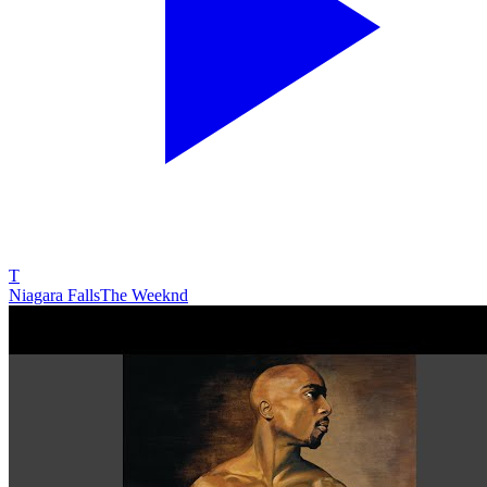
T
Niagara Falls
The Weeknd