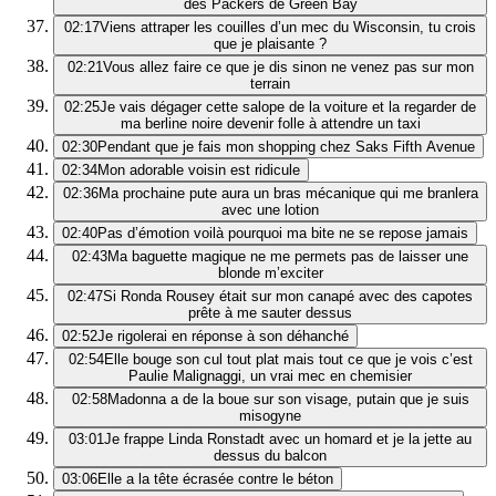
des Packers de Green Bay
02:17
Viens attraper les couilles d’un mec du Wisconsin, tu crois
que je plaisante ?
02:21
Vous allez faire ce que je dis sinon ne venez pas sur mon
terrain
02:25
Je vais dégager cette salope de la voiture et la regarder de
ma berline noire devenir folle à attendre un taxi
02:30
Pendant que je fais mon shopping chez Saks Fifth Avenue
02:34
Mon adorable voisin est ridicule
02:36
Ma prochaine pute aura un bras mécanique qui me branlera
avec une lotion
02:40
Pas d’émotion voilà pourquoi ma bite ne se repose jamais
02:43
Ma baguette magique ne me permets pas de laisser une
blonde m’exciter
02:47
Si Ronda Rousey était sur mon canapé avec des capotes
prête à me sauter dessus
02:52
Je rigolerai en réponse à son déhanché
02:54
Elle bouge son cul tout plat mais tout ce que je vois c’est
Paulie Malignaggi, un vrai mec en chemisier
02:58
Madonna a de la boue sur son visage, putain que je suis
misogyne
03:01
Je frappe Linda Ronstadt avec un homard et je la jette au
dessus du balcon
03:06
Elle a la tête écrasée contre le béton