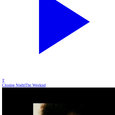
T
Closing Night
The Weeknd