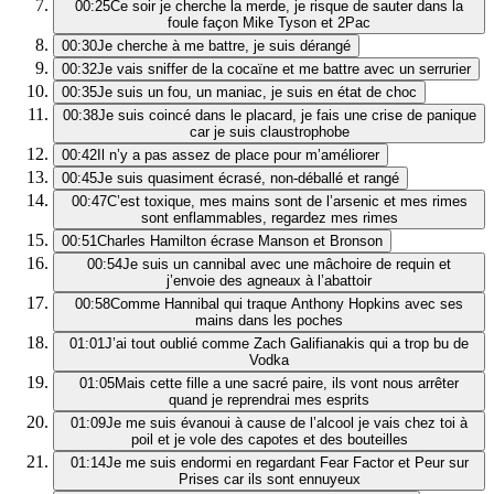
00:25
Ce soir je cherche la merde, je risque de sauter dans la
foule façon Mike Tyson et 2Pac
00:30
Je cherche à me battre, je suis dérangé
00:32
Je vais sniffer de la cocaïne et me battre avec un serrurier
00:35
Je suis un fou, un maniac, je suis en état de choc
00:38
Je suis coincé dans le placard, je fais une crise de panique
car je suis claustrophobe
00:42
Il n’y a pas assez de place pour m’améliorer
00:45
Je suis quasiment écrasé, non-déballé et rangé
00:47
C’est toxique, mes mains sont de l’arsenic et mes rimes
sont enflammables, regardez mes rimes
00:51
Charles Hamilton écrase Manson et Bronson
00:54
Je suis un cannibal avec une mâchoire de requin et
j’envoie des agneaux à l’abattoir
00:58
Comme Hannibal qui traque Anthony Hopkins avec ses
mains dans les poches
01:01
J’ai tout oublié comme Zach Galifianakis qui a trop bu de
Vodka
01:05
Mais cette fille a une sacré paire, ils vont nous arrêter
quand je reprendrai mes esprits
01:09
Je me suis évanoui à cause de l’alcool je vais chez toi à
poil et je vole des capotes et des bouteilles
01:14
Je me suis endormi en regardant Fear Factor et Peur sur
Prises car ils sont ennuyeux