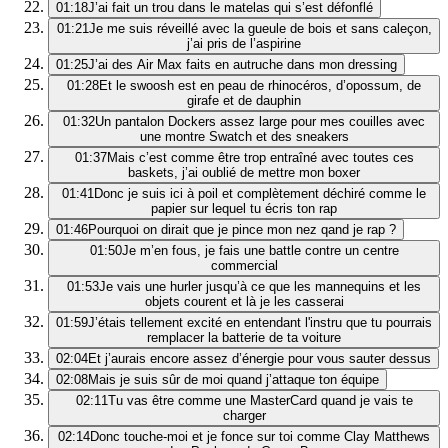
01:18
J’ai fait un trou dans le matelas qui s’est défonflé
01:21
Je me suis réveillé avec la gueule de bois et sans caleçon,
j’ai pris de l’aspirine
01:25
J’ai des Air Max faits en autruche dans mon dressing
01:28
Et le swoosh est en peau de rhinocéros, d’opossum, de
girafe et de dauphin
01:32
Un pantalon Dockers assez large pour mes couilles avec
une montre Swatch et des sneakers
01:37
Mais c’est comme être trop entraîné avec toutes ces
baskets, j’ai oublié de mettre mon boxer
01:41
Donc je suis ici à poil et complètement déchiré comme le
papier sur lequel tu écris ton rap
01:46
Pourquoi on dirait que je pince mon nez qand je rap ?
01:50
Je m’en fous, je fais une battle contre un centre
commercial
01:53
Je vais une hurler jusqu’à ce que les mannequins et les
objets courent et là je les casserai
01:59
J’étais tellement excité en entendant l'instru que tu pourrais
remplacer la batterie de ta voiture
02:04
Et j’aurais encore assez d’énergie pour vous sauter dessus
02:08
Mais je suis sûr de moi quand j’attaque ton équipe
02:11
Tu vas être comme une MasterCard quand je vais te
charger
02:14
Donc touche-moi et je fonce sur toi comme Clay Matthews