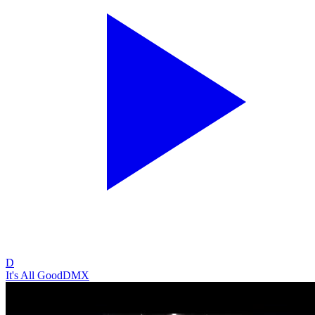
D
It's All Good
DMX