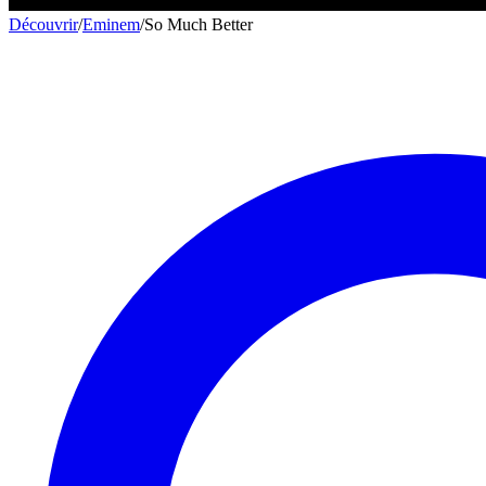
Découvrir
/
Eminem
/
So Much Better