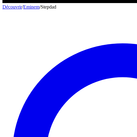
Découvrir
/
Eminem
/
Stepdad