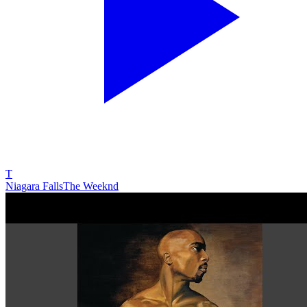
T
Niagara Falls
The Weeknd