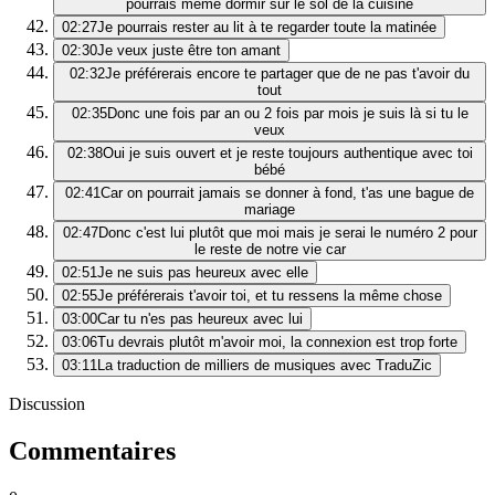
pourrais même dormir sur le sol de la cuisine
02:27
Je pourrais rester au lit à te regarder toute la matinée
02:30
Je veux juste être ton amant
02:32
Je préférerais encore te partager que de ne pas t'avoir du
tout
02:35
Donc une fois par an ou 2 fois par mois je suis là si tu le
veux
02:38
Oui je suis ouvert et je reste toujours authentique avec toi
bébé
02:41
Car on pourrait jamais se donner à fond, t'as une bague de
mariage
02:47
Donc c'est lui plutôt que moi mais je serai le numéro 2 pour
le reste de notre vie car
02:51
Je ne suis pas heureux avec elle
02:55
Je préférerais t'avoir toi, et tu ressens la même chose
03:00
Car tu n'es pas heureux avec lui
03:06
Tu devrais plutôt m'avoir moi, la connexion est trop forte
03:11
La traduction de milliers de musiques avec TraduZic
Discussion
Commentaires