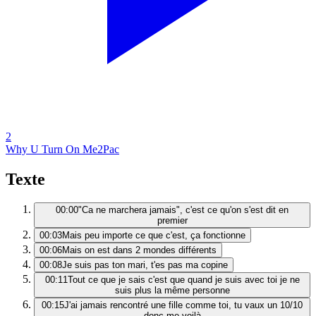
2
Why U Turn On Me
2Pac
Texte
00:00
"Ca ne marchera jamais", c'est ce qu'on s'est dit en
premier
00:03
Mais peu importe ce que c'est, ça fonctionne
00:06
Mais on est dans 2 mondes différents
00:08
Je suis pas ton mari, t'es pas ma copine
00:11
Tout ce que je sais c'est que quand je suis avec toi je ne
suis plus la même personne
00:15
J'ai jamais rencontré une fille comme toi, tu vaux un 10/10
donc me voilà