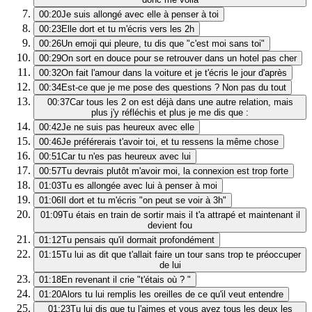
00:20
Je suis allongé avec elle à penser à toi
00:23
Elle dort et tu m'écris vers les 2h
00:26
Un emoji qui pleure, tu dis que "c'est moi sans toi"
00:29
On sort en douce pour se retrouver dans un hotel pas cher
00:32
On fait l'amour dans la voiture et je t'écris le jour d'après
00:34
Est-ce que je me pose des questions ? Non pas du tout
00:37
Car tous les 2 on est déjà dans une autre relation, mais
plus j'y réfléchis et plus je me dis que :
00:42
Je ne suis pas heureux avec elle
00:46
Je préférerais t'avoir toi, et tu ressens la même chose
00:51
Car tu n'es pas heureux avec lui
00:57
Tu devrais plutôt m'avoir moi, la connexion est trop forte
01:03
Tu es allongée avec lui à penser à moi
01:06
Il dort et tu m'écris "on peut se voir à 3h"
01:09
Tu étais en train de sortir mais il t'a attrapé et maintenant il
devient fou
01:12
Tu pensais qu'il dormait profondément
01:15
Tu lui as dit que t'allait faire un tour sans trop te préoccuper
de lui
01:18
En revenant il crie "t'étais où ? "
01:20
Alors tu lui remplis les oreilles de ce qu'il veut entendre
01:23
Tu lui dis que tu l'aimes et vous avez tous les deux les