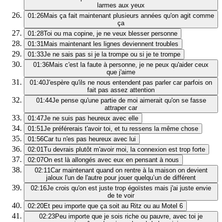
larmes aux yeux
01:26
Mais ça fait maintenant plusieurs années qu'on agit comme
ça
01:28
Toi ou ma copine, je ne veux blesser personne
01:31
Mais maintenant les lignes deviennent troubles
01:33
Je ne sais pas si je la trompe ou si je te trompe
01:36
Mais c'est la faute à personne, je ne peux qu'aider ceux
que j'aime
01:40
J'espère qu'ils ne nous entendent pas parler car parfois on
fait pas assez attention
01:44
Je pense qu'une partie de moi aimerait qu'on se fasse
attraper car
01:47
Je ne suis pas heureux avec elle
01:51
Je préférerais t'avoir toi, et tu ressens la même chose
01:56
Car tu n'es pas heureux avec lui
02:01
Tu devrais plutôt m'avoir moi, la connexion est trop forte
02:07
On est là allongés avec eux en pensant à nous
02:11
Car maintenant quand on rentre à la maison on devient
jaloux l'un de l'autre pour jouer quelqu’un de différent
02:16
Je crois qu'on est juste trop égoïstes mais j'ai juste envie
de te voir
02:20
Et peu importe que ça soit au Ritz ou au Motel 6
02:23
Peu importe que je sois riche ou pauvre, avec toi je