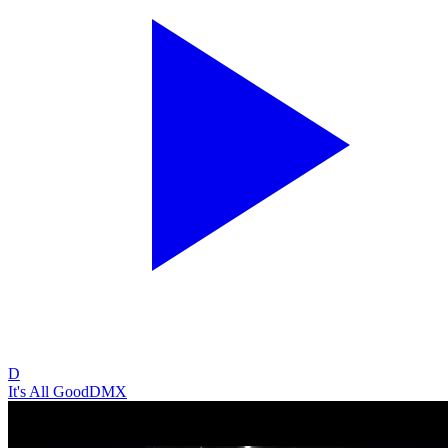
D
It's All Good
DMX