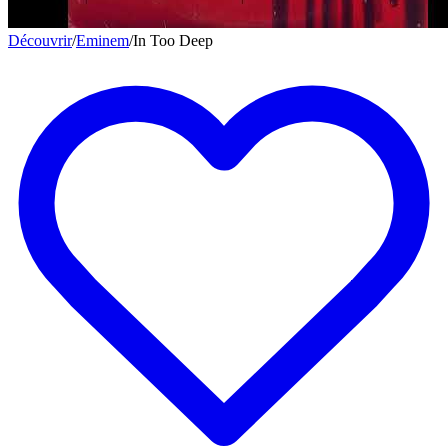
Découvrir
/
Eminem
/
In Too Deep