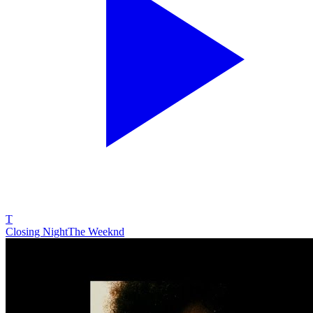
T
Closing Night
The Weeknd