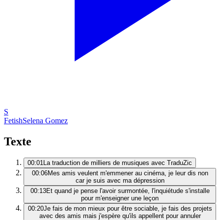
S
Fetish
Selena Gomez
Texte
00:01
La traduction de milliers de musiques avec TraduZic
00:06
Mes amis veulent m'emmener au cinéma, je leur dis non
car je suis avec ma dépression
00:13
Et quand je pense l'avoir surmontée, l'inquiétude s'installe
pour m'enseigner une leçon
00:20
Je fais de mon mieux pour être sociable, je fais des projets
avec des amis mais j'espère qu'ils appellent pour annuler