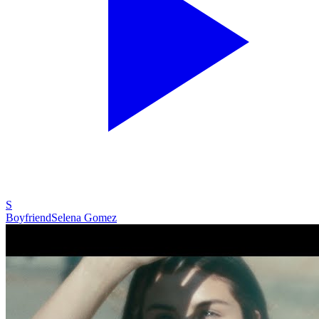
S
Boyfriend
Selena Gomez