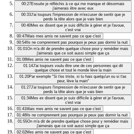
00:27
Ensuite je réfléchis à ce qui me manque et désormais
j'aimerais être avec eux
00:33
J'ai toujours l'impression de m'excuser de sentir que je
perds la tête alors que je vais bien
00:40
Mes ex disent que je suis difficile à gérer et je l'avoue,
c'est vrai
00:47
Mais mes amis ne savent pas ce que c'est
00:54
Ils ne comprennent pas pourquoi je peux pas dormir la nuit
01:01
On m'a dit de prendre quelque chose pour y remédier mais
j'aimerais que ce soit aussi simple que ça
01:08
Mes amis ne savent pas ce que c'est
01:14
J'ai toujours voulu être une de ces personnes qui dit
quelque chose et tout le monde lève la main
01:20
Par exemple "Si t'es triste, si tu hais quelqu'un ou si t'as
peur, lève la main"
01:27
J'ai toujours l'impression de m'excuser de sentir que je
perds la tête alors que je vais bien
01:34
Mes ex disent que je suis difficile à gérer et je l'avoue,
c'est vrai
01:41
Mais mes amis ne savent pas ce que c'est
01:48
Ils ne comprennent pas pourquoi je peux pas dormir la nuit
01:55
On m'a dit de prendre quelque chose pour y remédier mais
j'aimerais que ce soit aussi simple que ça
02:02
Mes amis ne savent pas ce que c'est