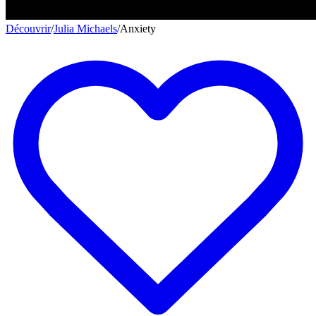
Découvrir
/
Julia Michaels
/
Anxiety