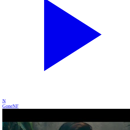
N
Gone
NF