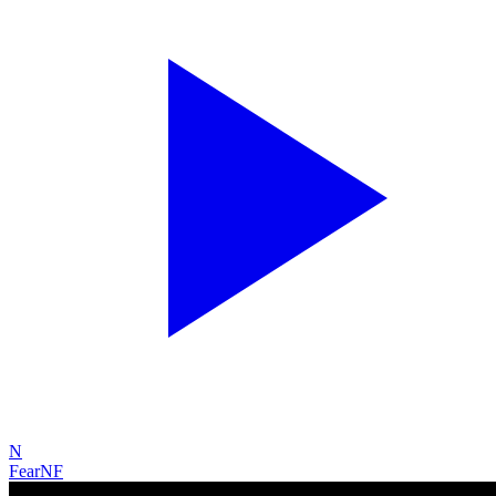
N
Fear
NF