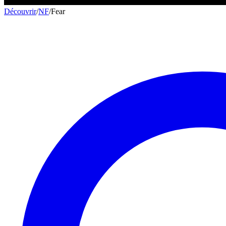
Découvrir
/
NF
/
Fear