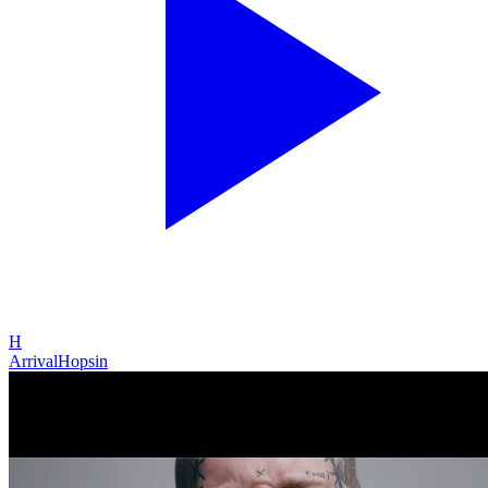
H
Arrival
Hopsin