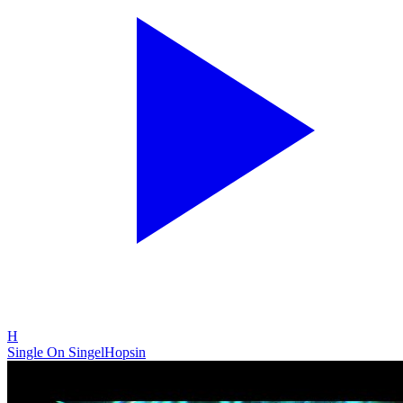
H
Single On Singel
Hopsin