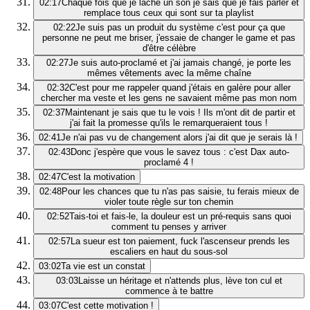
02:17
Chaque fois que je lâche un son je sais que je fais parler et
remplace tous ceux qui sont sur ta playlist
02:22
Je suis pas un produit du système c'est pour ça que
personne ne peut me briser, j'essaie de changer le game et pas
d'être célèbre
02:27
Je suis auto-proclamé et j'ai jamais changé, je porte les
mêmes vêtements avec la même chaîne
02:32
C'est pour me rappeler quand j'étais en galère pour aller
chercher ma veste et les gens ne savaient même pas mon nom
02:37
Maintenant je sais que tu le vois ! Ils m'ont dit de partir et
j'ai fait la promesse qu'ils le remarqueraient tous !
02:41
Je n'ai pas vu de changement alors j'ai dit que je serais là !
02:43
Donc j'espère que vous le savez tous : c'est Dax auto-
proclamé 4 !
02:47
C'est la motivation
02:48
Pour les chances que tu n'as pas saisie, tu ferais mieux de
violer toute règle sur ton chemin
02:52
Tais-toi et fais-le, la douleur est un pré-requis sans quoi
comment tu penses y arriver
02:57
La sueur est ton paiement, fuck l'ascenseur prends les
escaliers en haut du sous-sol
03:02
Ta vie est un constat
03:03
Laisse un héritage et n'attends plus, lève ton cul et
commence à te battre
03:07
C'est cette motivation !