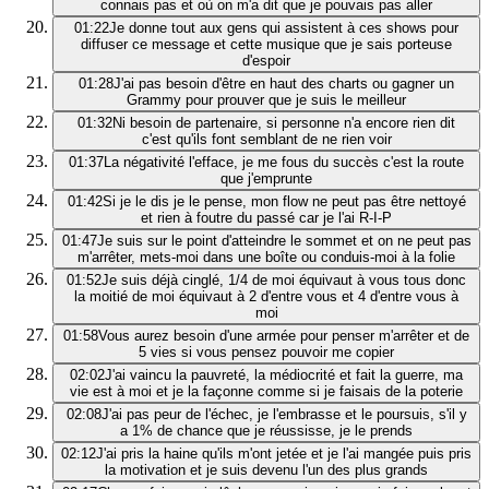
connais pas et où on m'a dit que je pouvais pas aller
01:22
Je donne tout aux gens qui assistent à ces shows pour
diffuser ce message et cette musique que je sais porteuse
d'espoir
01:28
J'ai pas besoin d'être en haut des charts ou gagner un
Grammy pour prouver que je suis le meilleur
01:32
Ni besoin de partenaire, si personne n'a encore rien dit
c'est qu'ils font semblant de ne rien voir
01:37
La négativité l'efface, je me fous du succès c'est la route
que j'emprunte
01:42
Si je le dis je le pense, mon flow ne peut pas être nettoyé
et rien à foutre du passé car je l'ai R-I-P
01:47
Je suis sur le point d'atteindre le sommet et on ne peut pas
m'arrêter, mets-moi dans une boîte ou conduis-moi à la folie
01:52
Je suis déjà cinglé, 1/4 de moi équivaut à vous tous donc
la moitié de moi équivaut à 2 d'entre vous et 4 d'entre vous à
moi
01:58
Vous aurez besoin d'une armée pour penser m'arrêter et de
5 vies si vous pensez pouvoir me copier
02:02
J'ai vaincu la pauvreté, la médiocrité et fait la guerre, ma
vie est à moi et je la façonne comme si je faisais de la poterie
02:08
J'ai pas peur de l'échec, je l'embrasse et le poursuis, s'il y
a 1% de chance que je réussisse, je le prends
02:12
J'ai pris la haine qu'ils m'ont jetée et je l'ai mangée puis pris
la motivation et je suis devenu l'un des plus grands