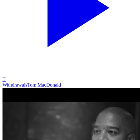
T
Withdrawals
Tom MacDonald