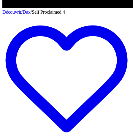
Découvrir
/
Dax
/
Self Proclaimed 4