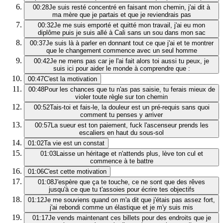
00:28
Je suis resté concentré en faisant mon chemin, j'ai dit à
ma mère que je partais et que je reviendrais pas
00:32
Je me suis emporté et quitté mon travail, j'ai eu mon
diplôme puis je suis allé à Cali sans un sou dans mon sac
00:37
Je suis là à parler en donnant tout ce que j'ai et te montrer
que le changement commence avec un seul homme
00:42
Je ne mens pas car je l'ai fait alors toi aussi tu peux, je
suis ici pour aider le monde à comprendre que :
00:47
C'est la motivation
00:48
Pour les chances que tu n'as pas saisie, tu ferais mieux de
violer toute règle sur ton chemin
00:52
Tais-toi et fais-le, la douleur est un pré-requis sans quoi
comment tu penses y arriver
00:57
La sueur est ton paiement, fuck l'ascenseur prends les
escaliers en haut du sous-sol
01:02
Ta vie est un constat
01:03
Laisse un héritage et n'attends plus, lève ton cul et
commence à te battre
01:06
C'est cette motivation
01:08
J'espère que ça te touche, ce ne sont que des rêves
jusqu'à ce que tu t'assoies pour écrire tes objectifs
01:12
Je me souviens quand on m'a dit que j'étais pas assez fort,
j'ai rebondi comme un élastique et je m'y suis mis
01:17
Je vends maintenant ces billets pour des endroits que je