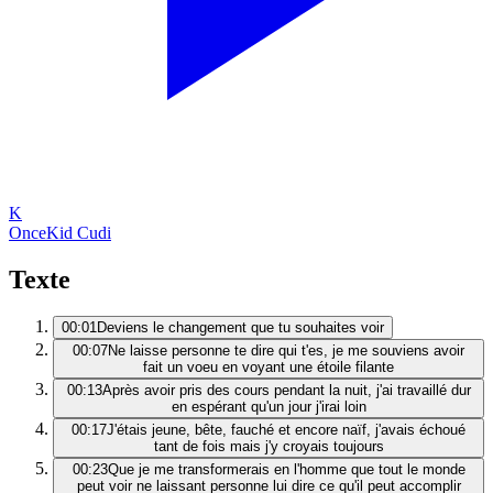
K
Once
Kid Cudi
Texte
00:01
Deviens le changement que tu souhaites voir
00:07
Ne laisse personne te dire qui t'es, je me souviens avoir
fait un voeu en voyant une étoile filante
00:13
Après avoir pris des cours pendant la nuit, j'ai travaillé dur
en espérant qu'un jour j'irai loin
00:17
J'étais jeune, bête, fauché et encore naïf, j'avais échoué
tant de fois mais j'y croyais toujours
00:23
Que je me transformerais en l'homme que tout le monde
peut voir ne laissant personne lui dire ce qu'il peut accomplir