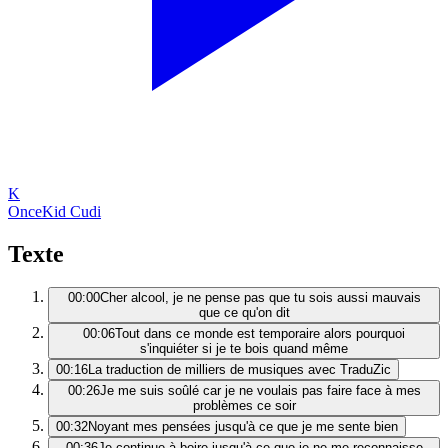
K
Once
Kid Cudi
Texte
00:00
Cher alcool, je ne pense pas que tu sois aussi mauvais
que ce qu'on dit
00:06
Tout dans ce monde est temporaire alors pourquoi
s'inquiéter si je te bois quand même
00:16
La traduction de milliers de musiques avec TraduZic
00:26
Je me suis soûlé car je ne voulais pas faire face à mes
problèmes ce soir
00:32
Noyant mes pensées jusqu'à ce que je me sente bien
00:36
Je continue à boire jusqu'à ce que je ne me reconnaisse