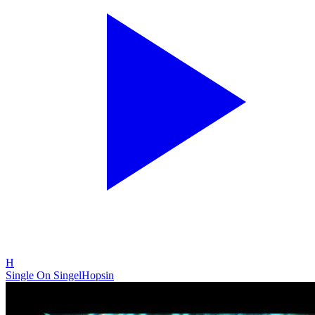
H
Single On Singel
Hopsin