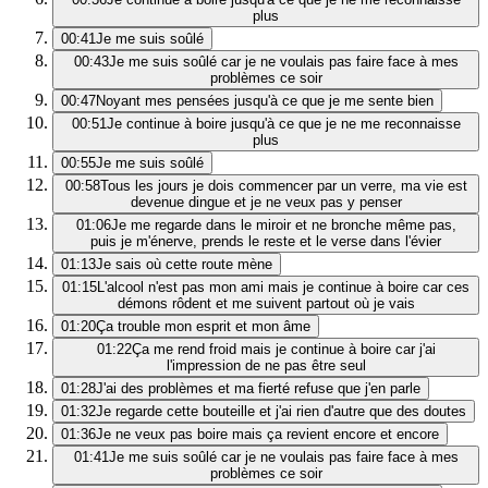
plus
00:41
Je me suis soûlé
00:43
Je me suis soûlé car je ne voulais pas faire face à mes
problèmes ce soir
00:47
Noyant mes pensées jusqu'à ce que je me sente bien
00:51
Je continue à boire jusqu'à ce que je ne me reconnaisse
plus
00:55
Je me suis soûlé
00:58
Tous les jours je dois commencer par un verre, ma vie est
devenue dingue et je ne veux pas y penser
01:06
Je me regarde dans le miroir et ne bronche même pas,
puis je m'énerve, prends le reste et le verse dans l'évier
01:13
Je sais où cette route mène
01:15
L'alcool n'est pas mon ami mais je continue à boire car ces
démons rôdent et me suivent partout où je vais
01:20
Ça trouble mon esprit et mon âme
01:22
Ça me rend froid mais je continue à boire car j'ai
l'impression de ne pas être seul
01:28
J'ai des problèmes et ma fierté refuse que j'en parle
01:32
Je regarde cette bouteille et j'ai rien d'autre que des doutes
01:36
Je ne veux pas boire mais ça revient encore et encore
01:41
Je me suis soûlé car je ne voulais pas faire face à mes
problèmes ce soir