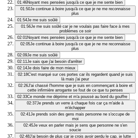
01:46
Noyant mes pensées jusqu'à ce que je me sente bien
01:50
Je continue à boire jusqu'à ce que je ne me reconnaisse
plus
01:54
Je me suis soûlé
01:56
Je me suis soûlé car je ne voulais pas faire face à mes
problèmes ce soir
02:01
Noyant mes pensées jusqu'à ce que je me sente bien
02:05
Je continue à boire jusqu'à ce que je ne me reconnaisse
plus
02:09
Je me suis soûlé
02:11
Je sais que j'ai besoin d'arrêter
02:14
Je dois faire de mon mieux
02:18
C'est marqué sur ces portes car ils regardent quand je suis
là mais j'ai peur
02:26
J'ai chassé l'homme que je suis en commençant à boire et
cette infirmière arrogante se fout de ce que tu penses
02:33
Ce monde me déprime et m'a poussé au bord du gouffre
02:37
Je prends un verre à chaque fois car ça m'aide à
m'échapper
02:41
Je prends soin des gens mais personne ne s'occupe de
moi
02:45
Je veux en parler mais je sens que personne ne s'en
soucie
02:48
J'ai besoin de plus car je crois avoir perdu le cap, je lutte