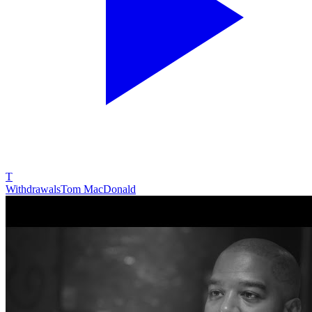
T
Withdrawals
Tom MacDonald