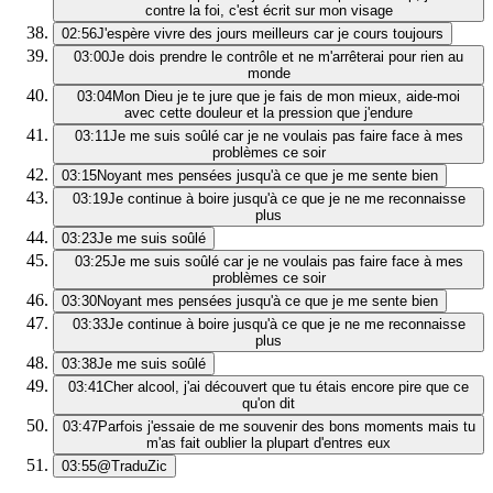
contre la foi, c'est écrit sur mon visage
02:56
J'espère vivre des jours meilleurs car je cours toujours
03:00
Je dois prendre le contrôle et ne m'arrêterai pour rien au
monde
03:04
Mon Dieu je te jure que je fais de mon mieux, aide-moi
avec cette douleur et la pression que j'endure
03:11
Je me suis soûlé car je ne voulais pas faire face à mes
problèmes ce soir
03:15
Noyant mes pensées jusqu'à ce que je me sente bien
03:19
Je continue à boire jusqu'à ce que je ne me reconnaisse
plus
03:23
Je me suis soûlé
03:25
Je me suis soûlé car je ne voulais pas faire face à mes
problèmes ce soir
03:30
Noyant mes pensées jusqu'à ce que je me sente bien
03:33
Je continue à boire jusqu'à ce que je ne me reconnaisse
plus
03:38
Je me suis soûlé
03:41
Cher alcool, j'ai découvert que tu étais encore pire que ce
qu'on dit
03:47
Parfois j'essaie de me souvenir des bons moments mais tu
m'as fait oublier la plupart d'entres eux
03:55
@TraduZic