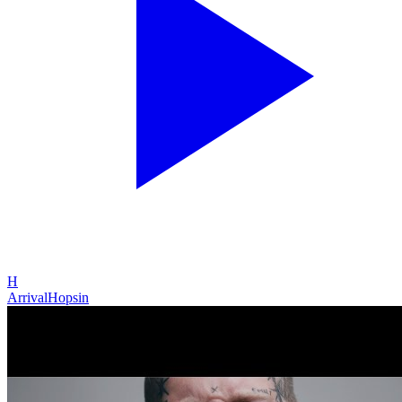
H
Arrival
Hopsin