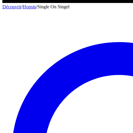
Découvrir
/
Hopsin
/
Single On Singel